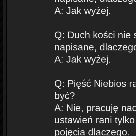
A: Jak wyżej.
Q: Duch kości nie 
napisane, dlaczeg
A: Jak wyżej.
Q: Pięść Niebios r
być?
A: Nie, pracuję n
ustawień rani tylk
pojęcia dlaczego.