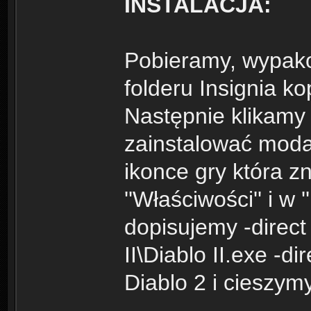
INSTALACJA:
Pobieramy, wypak
folderu Insignia k
Następnie klikamy
zainstalować moda
ikonce gry która zn
''Właściwości'' i w
dopisujemy -direct 
II\Diablo II.exe -d
Diablo 2 i cieszy