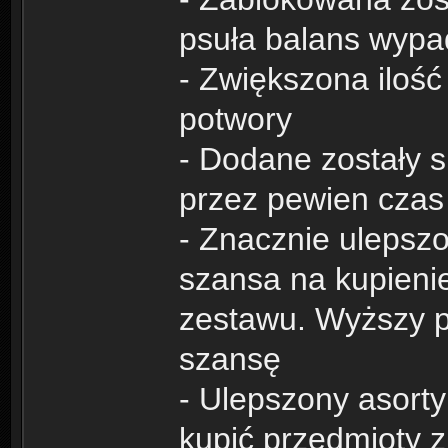
psuła balans wypa
- Zwiększona iloś
potwory
- Dodane zostały s
przez pewien czas
- Znacznie ulepszo
szansa na kupienie
zestawu. Wyższy p
szansę
- Ulepszony asort
kupić przedmioty z