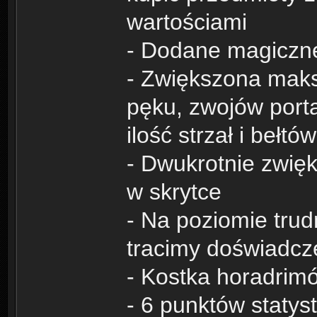
wartościami
- Dodane magiczne 
- Zwiększona maks
pęku, zwojów portal
ilość strzał i bełtów
- Dwukrotnie zwię
w skrytce
- Na poziomie trud
tracimy doświadcz
- Kostka horadrimó
- 6 punktów statys