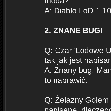
moda?
A: Diablo LoD 1.1
2. ZNANE BUGI
Q: Czar 'Lodowe U
tak jak jest napis
A: Znany bug. Mam
to naprawić.
Q: Żelazny Golem n
napisane, dlaczeg