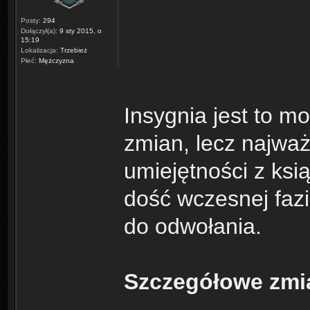
Posty:
294
Dołączył(a):
9 sty 2015, o
15:19
Lokalizacja:
Trzebież
Płeć:
Mężczyzna
Insygnia jest to m
zmian, lecz najważ
umiejętności z ksią
dość wczesnej faz
do odwołania.
Szczegółowe zmi