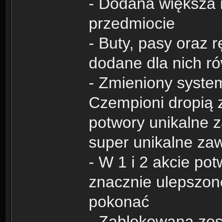
- Dodana większa i
przedmiocie
- Buty, pasy oraz 
dodane dla nich r
- Zmieniony syste
Czempioni dropią z
potwory unikalne 
super unikalne za
- W 1 i 2 akcie po
znacznie ulepszone
pokonać
- Zablokowana zos