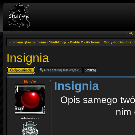
FAQ
Strona główna forum
‹
Skull-Corp. - Diablo 2 - Alchemic
‹
Mody do Diablo 2
‹
Insignia
Odpowiedz
Insignia
BishoYo
Opis samego twór
nim 
Administrator