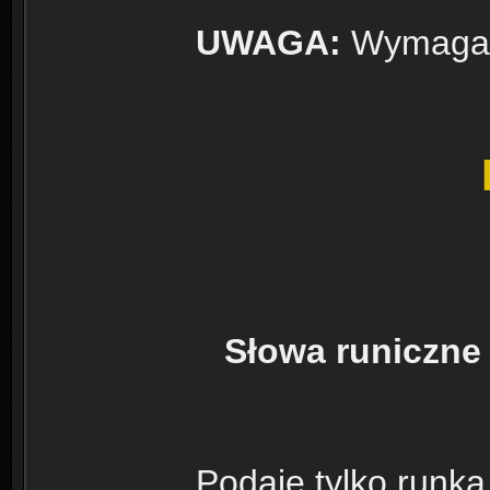
UWAGA:
Wymagana
Słowa runiczne
Podaję tylko runka