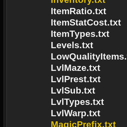
ItemRatio.txt
ItemStatCost.txt
ItemTypes.txt
Levels.txt
LowQualityItems.
LvlMaze.txt
LvlPrest.txt
LvlSub.txt
LvlTypes.txt
LvlWarp.txt
MagicPrefix.txt