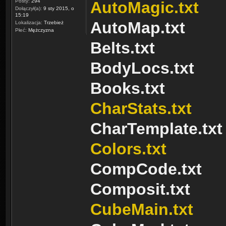
Posty:
294
AutoMagic.txt
Dołączył(a):
9 sty 2015, o
15:19
AutoMap.txt
Lokalizacja:
Trzebież
Płeć:
Mężczyzna
Belts.txt
BodyLocs.txt
Books.txt
CharStats.txt
CharTemplate.txt
Colors.txt
CompCode.txt
Composit.txt
CubeMain.txt