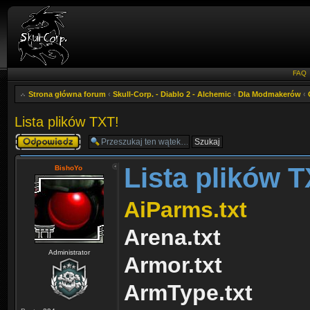
FAQ
Strona główna forum
‹
Skull-Corp. - Diablo 2 - Alchemic
‹
Dla Modmakerów
‹
Lista plików TXT!
Odpowiedz
Lista plików T
BishoYo
AiParms.txt
Arena.txt
Administrator
Armor.txt
ArmType.txt