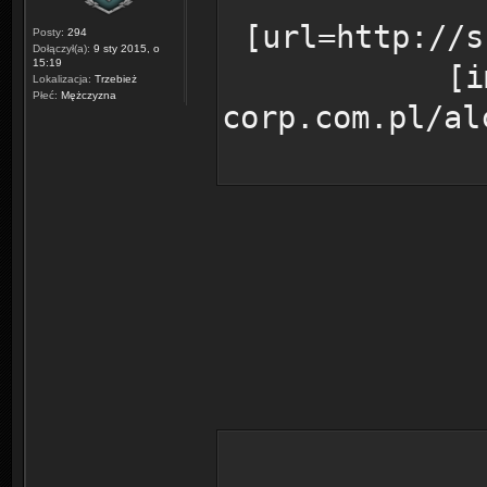
[url=http://s
Posty:
294
Dołączył(a):
9 sty 2015, o
15:19
[i
Lokalizacja:
Trzebież
Płeć:
Mężczyzna
corp.com.pl/al