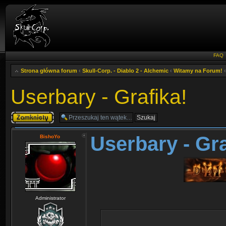
FAQ
Strona główna forum
‹
Skull-Corp. - Diablo 2 - Alchemic
‹
Witamy na Forum!
‹
Userbary - Grafika!
Zablokowany
Userbary - Gra
BishoYo
Administrator