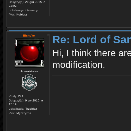
Dołączył(a):
20 gru 2015, o
22:02
Lokalizacja:
Germany
Płeć:
Kobieta
Re: Lord of Sa
BishoYo
Hi, I think there ar
modification.
Administrator
Posty:
294
Dołączył(a):
9 sty 2015, o
15:19
Lokalizacja:
Trzebież
Płeć:
Mężczyzna