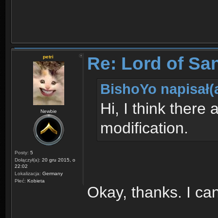
Re: Lord of Sa
petri
BishoYo napisał(a
Hi, I think there 
Newbie
modification.
Posty:
5
Dołączył(a):
20 gru 2015, o
22:02
Lokalizacja:
Germany
Płeć:
Kobieta
Okay, thanks. I can