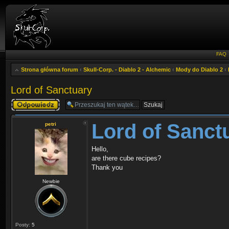
FAQ
Strona główna forum
‹
Skull-Corp. - Diablo 2 - Alchemic
‹
Mody do Diablo 2
‹
Lord of Sanctuary
Odpowiedz
Lord of Sanct
petri
Hello,
are there cube recipes?
Thank you
Newbie
Posty:
5