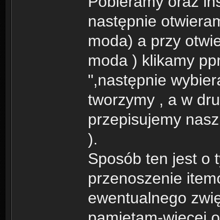
Pobieramy oraz in
następnie otwiera
moda) a przy otwi
moda ) klikamy pp
",następnie wybiera
tworzymy , a w dru
przepisujemy nasz
).
Sposób ten jest o 
przenoszenie item
ewentualnego zwię
pamiętam-więcej o