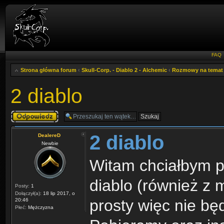
FAQ
Strona główna forum
‹
Skull-Corp. - Diablo 2 - Alchemic
‹
Rozmowy na temat
2 diablo
Odpowiedz
2 diablo
DealereD
Newbie
Witam chciałbym p
diablo (również z 
Posty:
1
Dołączył(a):
18 lip 2017, o
prosty więc nie bę
20:46
Płeć:
Mężczyzna