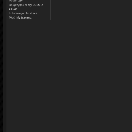
Posty:
294
Dołączył(a):
9 sty 2015, o
15:19
Lokalizacja:
Trzebież
Płeć:
Mężczyzna