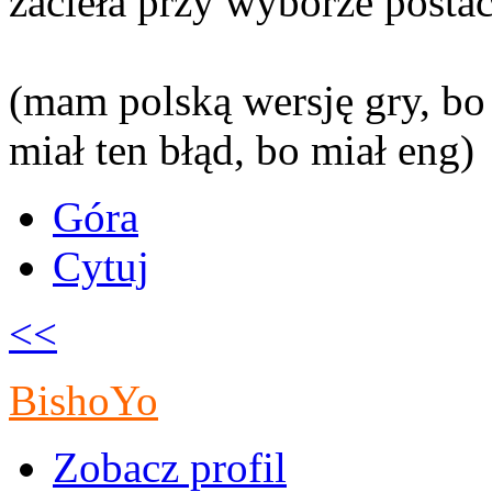
zacieła przy wyborze postac
(mam polską wersję gry, bo 
miał ten błąd, bo miał eng)
Góra
Cytuj
<<
BishoYo
Zobacz profil