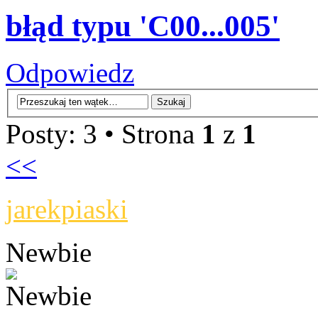
błąd typu 'C00...005'
Odpowiedz
Posty: 3 • Strona
1
z
1
<<
jarekpiaski
Newbie