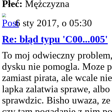
Płeć:
Mężczyzna
6 sty 2017, o 05:30
Re: błąd typu 'C00...005'
To moj odwieczny problem
dysku nie pomogla. Moze 
zamiast pirata, ale wcale n
lapka zalatwia sprawe, albo 
sprawdzic. Bisho uwaza, ze
czy tam pogadanie z nim p