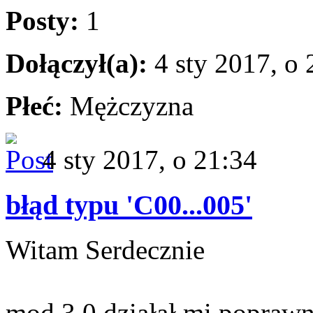
Posty:
1
Dołączył(a):
4 sty 2017, o 
Płeć:
Mężczyzna
4 sty 2017, o 21:34
błąd typu 'C00...005'
Witam Serdecznie
mod 3.0 działał mi poprawn