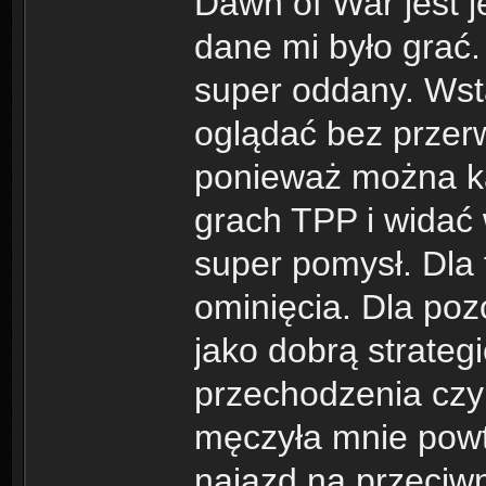
Dawn of War jest je
dane mi było grać
super oddany. Ws
oglądać bez przerw
ponieważ można ka
grach TPP i widać
super pomysł. Dla
ominięcia. Dla poz
jako dobrą strateg
przechodzenia czyl
męczyła mnie powta
najazd na przeciwni