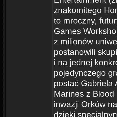
znakomitego Ho
to mroczny, futur
Games Workshop.
z milionów uniw
postanowili skup
i na jednej konkr
pojedynczego gr
postać Gabriela
Marines z Blood 
inwazji Orków na
dzięki specjalny