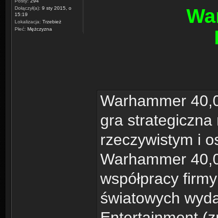
Posty:
294
Wa
Dołączył(a):
9 sty 2015, o
15:19
Lokalizacja:
Trzebież
Płeć:
Mężczyzna
Warhammer 40,00
gra strategiczna
rzeczywistym i o
Warhammer 40,00
współpracy firm
światowych wydaw
Entertainment (z