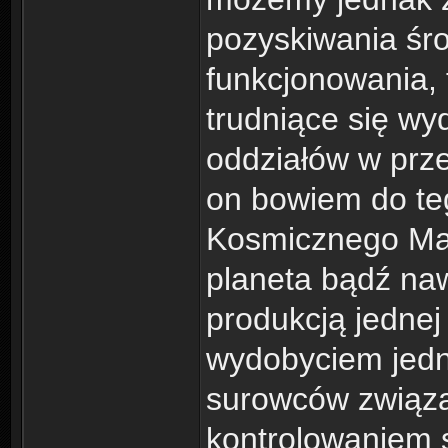
pozyskiwania śr
funkcjonowania, t
trudniące się w
oddziałów w prze
on bowiem do teg
Kosmicznego Mar
planeta bądź naw
produkcją jednej 
wydobyciem jedn
surowców związa
kontrolowaniem s