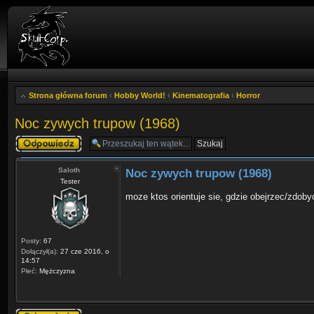
Strona główna forum
‹
Hobby World!
‹
Kinematografia
‹
Horror
Noc zywych trupow (1968)
Odpowiedz
Saloth
Noc zywych trupow (1968)
Tester
moze ktos orientuje sie, gdzie obejrzec/zdoby
Posty:
67
Dołączył(a):
27 cze 2016, o
14:57
Płeć:
Mężczyzna
Odpowiedz