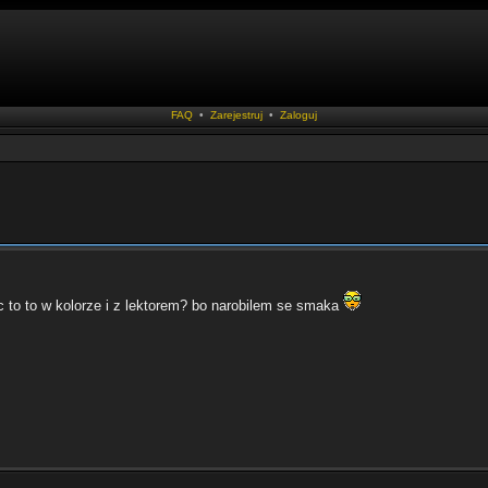
FAQ
•
Zarejestruj
•
Zaloguj
c to to w kolorze i z lektorem? bo narobilem se smaka