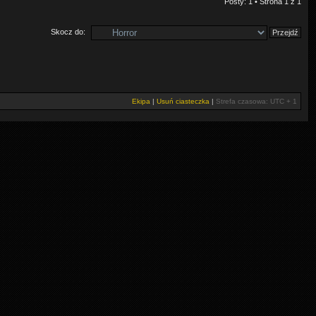
Posty: 1 • Strona
1
z
1
Skocz do:
Ekipa
|
Usuń ciasteczka
|
Strefa czasowa: UTC + 1