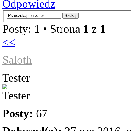
Odpowiedz
Posty: 1 • Strona
1
z
1
<<
Saloth
Tester
Posty:
67