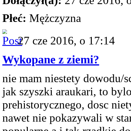
Dołączył(a):
27 cze 2016, 
Płeć:
Mężczyzna
27 cze 2016, o 17:14
Wykopane z ziemi?
nie mam niestety dowodu/sc
jak szyszki araukari, to byl
prehistorycznego, dosc nie
nawet nie pokazywali w sta
popularne a i tak rzadkie d