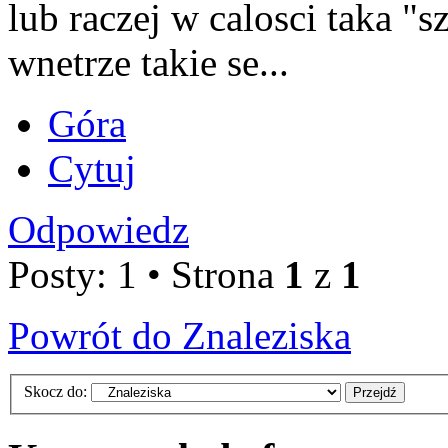
lub raczej w calosci taka "s
wnetrze takie se...
Góra
Cytuj
Odpowiedz
Posty: 1 • Strona
1
z
1
Powrót do Znaleziska
Skocz do: