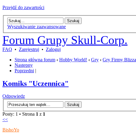
Przejdź do zawartości
Wyszukiwanie zaawansowane
Forum Grupy Skull-Corp.
FAQ
•
Zarejestruj
•
Zaloguj
Strona główna forum
‹
Hobby World!
‹
Gry
‹
Gry Firmy Blizz
Następny
Poprzedni
|
Komiks "Uczennica"
Odpowiedz
Posty: 1 • Strona
1
z
1
<<
BishoYo