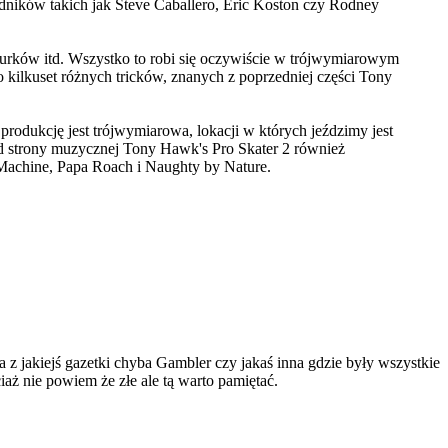
ników takich jak Steve Caballero, Eric Koston czy Rodney
urków itd. Wszystko to robi się oczywiście w trójwymiarowym
kilkuset różnych tricków, znanych z poprzedniej części Tony
produkcję jest trójwymiarowa, lokacji w których jeździmy jest
 Od strony muzycznej Tony Hawk's Pro Skater 2 również
Machine, Papa Roach i Naughty by Nature.
a z jakiejś gazetki chyba Gambler czy jakaś inna gdzie były wszystkie
ciaż nie powiem że złe ale tą warto pamiętać.