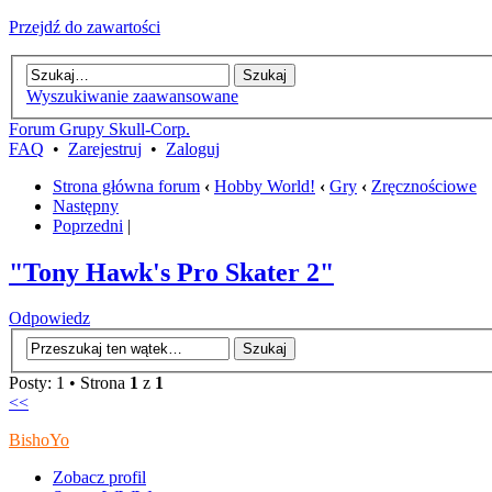
Przejdź do zawartości
Wyszukiwanie zaawansowane
Forum Grupy Skull-Corp.
FAQ
•
Zarejestruj
•
Zaloguj
Strona główna forum
‹
Hobby World!
‹
Gry
‹
Zręcznościowe
Następny
Poprzedni
|
"Tony Hawk's Pro Skater 2"
Odpowiedz
Posty: 1 • Strona
1
z
1
<<
BishoYo
Zobacz profil