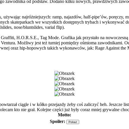
jego zawodnika od podstaw. Dodano kilku nowych, prawdziwych zawod
żywając najróżniejszych: ramp, najazdów, half-pipe’ów, poręczy, m
nych skateparkach we wszystkich dostępnych trybach i wykonywać do 
des, nose/bluntslides, varial flip).
Graffiti, H.O.R.S.E., Tag Mode. Grafika jak przystało na nowoczesną 
eet Ventura. Możliwy jest też turniej pomiędzy ośmioma zawodnikami.
atywnej oraz hip-hopowych takich wykonawców, jak: Rage Against the 
wtarzał ciągle i w kółko przejazdy żeby coś zaliczyć heh. Jeszcze list
 Polecam kto nie grał. Kolejne części już były coraz mniej grywalne cho
Motto:
Spoiler: