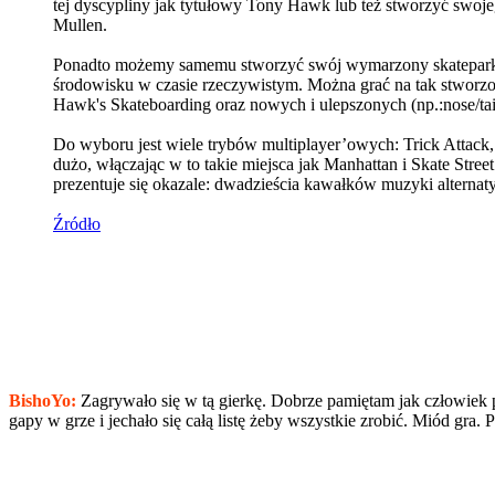
tej dyscypliny jak tytułowy Tony Hawk lub też stworzyć swo
Mullen.
Ponadto możemy samemu stworzyć swój wymarzony skatepark, u
środowisku w czasie rzeczywistym. Można grać na tak stworzo
Hawk's Skateboarding oraz nowych i ulepszonych (np.:nose/tailsli
Do wyboru jest wiele trybów multiplayer’owych: Trick Attack, 
dużo, włączając w to takie miejsca jak Manhattan i Skate Str
prezentuje się okazale: dwadzieścia kawałków muzyki altern
Źródło
BishoYo:
Zagrywało się w tą gierkę. Dobrze pamiętam jak człowiek po
gapy w grze i jechało się całą listę żeby wszystkie zrobić. Miód gra.