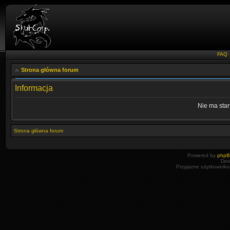
FAQ
Strona główna forum
Informacja
Nie ma star
Strona główna forum
Powered by
php
Des
Przyjazne użytkowniko