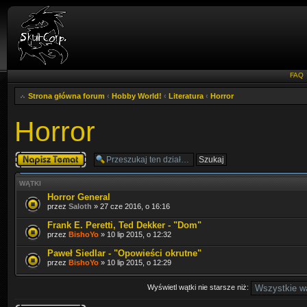
FAQ
Strona główna forum
‹
Hobby World!
‹
Literatura
‹
Horror
Horror
Napisz wątek
WĄTKI
Horror General
przez
Saloth
» 27 cze 2016, o 16:16
Frank E. Peretti, Ted Dekker - "Dom"
przez
BishoYo
» 10 lip 2015, o 12:32
Paweł Siedlar - "Opowieści okrutne"
przez
BishoYo
» 10 lip 2015, o 12:29
Wyświetl wątki nie starsze niż: