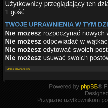
Użytkownicy przeglądający ten dzi
1 gość
TWOJE UPRAWNIENIA W TYM DZ
Nie możesz
rozpoczynać nowych 
Nie możesz
odpowiadać w wątkac
Nie możesz
edytować swoich pos
Nie możesz
usuwać swoich postó
Strona główna forum
Powered by
phpBB
® F
Designe
Przyjazne użytkownikom po