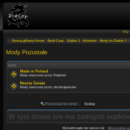
FAQ
Strona główna forum
‹
Skull-Corp. - Diablo 2 - Alchemic
‹
Mody do Diablo 2
‹
Mody Pozostałe
DZIAŁ
Made in Poland
Mody stworzone przez Polaków!
Reszta Świata
Mody stworzone przez obcokrajowców!
Napisz wątek
W tym dziale nie ma żadnych wątków
Wyświetl wątki nie starsze niż: