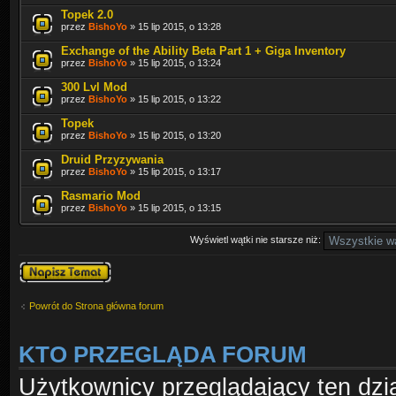
Topek 2.0
przez
BishoYo
» 15 lip 2015, o 13:28
Exchange of the Ability Beta Part 1 + Giga Inventory
przez
BishoYo
» 15 lip 2015, o 13:24
300 Lvl Mod
przez
BishoYo
» 15 lip 2015, o 13:22
Topek
przez
BishoYo
» 15 lip 2015, o 13:20
Druid Przyzywania
przez
BishoYo
» 15 lip 2015, o 13:17
Rasmario Mod
przez
BishoYo
» 15 lip 2015, o 13:15
Wyświetl wątki nie starsze niż:
Napisz wątek
Powrót do Strona główna forum
KTO PRZEGLĄDA FORUM
Użytkownicy przeglądający ten dzi