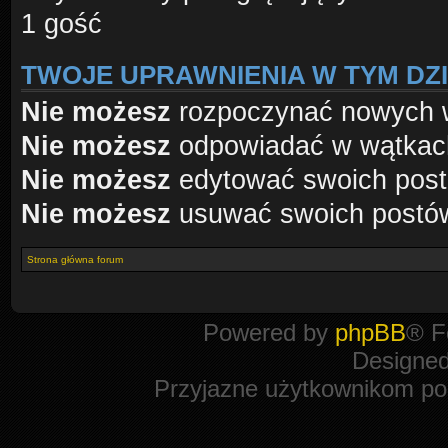
1 gość
TWOJE UPRAWNIENIA W TYM DZ
Nie możesz
rozpoczynać nowych 
Nie możesz
odpowiadać w wątkac
Nie możesz
edytować swoich pos
Nie możesz
usuwać swoich postó
Strona główna forum
Powered by
phpBB
® F
Designe
Przyjazne użytkownikom po