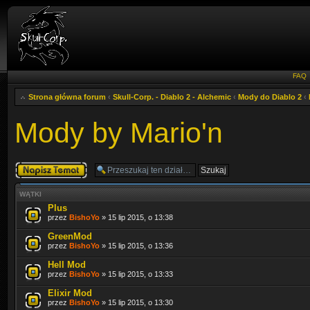
FAQ
Strona główna forum
‹
Skull-Corp. - Diablo 2 - Alchemic
‹
Mody do Diablo 2
‹
Mody by Mario'n
Napisz wątek
WĄTKI
Plus
przez
BishoYo
» 15 lip 2015, o 13:38
GreenMod
przez
BishoYo
» 15 lip 2015, o 13:36
Hell Mod
przez
BishoYo
» 15 lip 2015, o 13:33
Elixir Mod
przez
BishoYo
» 15 lip 2015, o 13:30