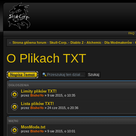
FAQ
Strona główna forum
‹
Skull-Corp. - Diablo 2 - Alchemic
‹
Dla Modmakerów
‹
O Plikach TXT
Napisz wątek
OGŁOSZENIA
Limity plików TXT!
przez
BishoYo
» 9 sie 2015, o 10:35
Lista plików TXT!
przez
BishoYo
» 24 cze 2015, o 20:36
WĄTKI
MonMode.txt
przez
BishoYo
» 9 sie 2015, o 10:01