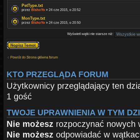
PetType.txt
przez
BishoYo
» 24 cze 2015, o 20:52
MonType.txt
przez
BishoYo
» 24 cze 2015, o 20:50
Wyświetl wątki nie starsze niż:
Napisz wątek
Powrót do Strona główna forum
KTO PRZEGLĄDA FORUM
Użytkownicy przeglądający ten dzi
1 gość
TWOJE UPRAWNIENIA W TYM DZ
Nie możesz
rozpoczynać nowych 
Nie możesz
odpowiadać w wątkac