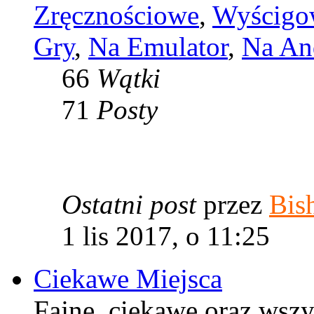
Zręcznościowe
,
Wyścigo
Gry
,
Na Emulator
,
Na An
66
Wątki
71
Posty
Ostatni post
przez
Bis
1 lis 2017, o 11:25
Ciekawe Miejsca
Fajne, ciekawe oraz wszy