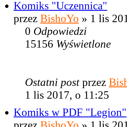
Komiks "Uczennica"
przez
BishoYo
» 1 lis 20
0
Odpowiedzi
15156
Wyświetlone
Ostatni post
przez
Bis
1 lis 2017, o 11:25
Komiks w PDF "Legion"
przez
BishoYo
» 1 lis 20