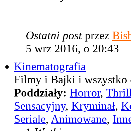
Ostatni post
przez
Bis
5 wrz 2016, o 20:43
Kinematografia
Filmy i Bajki i wszystko
Poddziały:
Horror
,
Thril
Sensacyjny
,
Kryminał
,
K
Seriale
,
Animowane
,
Inn