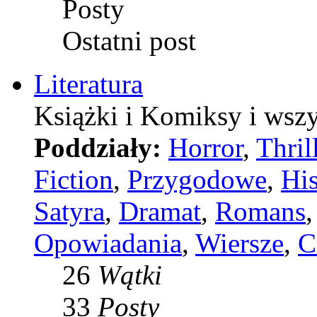
Posty
Ostatni post
Literatura
Książki i Komiksy i wszy
Poddziały:
Horror
,
Thril
Fiction
,
Przygodowe
,
Hi
Satyra
,
Dramat
,
Romans
Opowiadania
,
Wiersze
,
C
26
Wątki
33
Posty