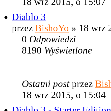
18 wrz 2015, o 15:07
Diablo 3
przez
BishoYo
» 18 wrz 
0
Odpowiedzi
8190
Wyświetlone
Ostatni post
przez
Bis
18 wrz 2015, o 15:04
Diablo 3 - Starter Editio