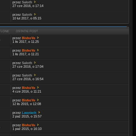
przez
Saloth
27 cze 2016, o 17:14
przez
Saloth
10 lut 2017, o 05:15
TLONE
OSTATNI POST
przez
BishoYo
0
1 lis 2017, o 11:25
przez
BishoYo
1 lis 2017, o 11:21
przez
Saloth
8
27 cze 2016, o 17:04
przez
Saloth
6
27 cze 2016, o 16:54
przez
BishoYo
4 cze 2016, o 11:21
przez
BishoYo
12 lis 2015, o 12:08
przez
Lauviach
8
2 paź 2015, o 15:57
przez
BishoYo
4
1 paź 2015, o 16:10