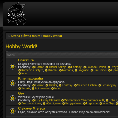
Strona główna forum
‹
Hobby World!
Hobby World!
DZIAŁ
Literatura
Książki i Komiksy i wszystko do czytania!
Poddziały:
Horror
,
Thriller / Akcja
,
Fantasy
,
Science Fiction
,
Przy
Komedia / Satyra
,
Dramat
,
Romans
,
Biografie
,
Dla Dzieci
,
Opow
Inne
Kinematografia
Filmy i Bajki i wszystko do oglądania!
Poddziały:
Horror
,
Thriller
,
Fantasy
,
Science Fiction
,
Sensacyjny
,
Seriale
,
Animowane
,
Inne
Gry
Wszelkie Gry w jakie gracie!
Poddziały:
Gry Firmy Blizzard
,
Warhammer / Warhammer 40K
,
Fallout
Zręcznościowe
,
Wyścigowe
,
Przygodowe
,
Logiczne
,
Inne Gry
,
Ciekawe Miejsca
Fajne, ciekawe oraz wszystkie wasze ulubione miejsca do odwiedzenia!