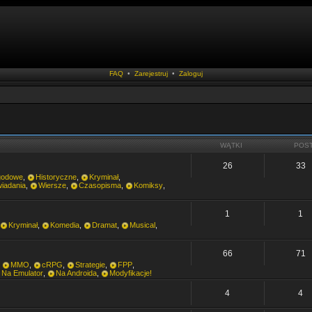
FAQ
•
Zarejestruj
•
Zaloguj
WĄTKI
POS
26
33
godowe
,
Historyczne
,
Kryminał
,
iadania
,
Wiersze
,
Czasopisma
,
Komiksy
,
1
1
Kryminał
,
Komedia
,
Dramat
,
Musical
,
66
71
,
MMO
,
cRPG
,
Strategie
,
FPP
,
Na Emulator
,
Na Androida
,
Modyfikacje!
4
4