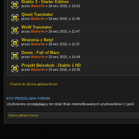
Diablo 3 - Starter Edition
przez
BishoYo
» 18 wrz 2015, o 15:01
Quest Translator
przez
BishoYo
» 18 wrz 2015, o 11:49
WoW Translator
przez
BishoYo
» 18 wrz 2015, o 11:47
Wrażenia z Bety!
przez
BishoYo
» 18 wrz 2015, o 11:37
Doom - Fall of Mars
przez
BishoYo
» 15 wrz 2015, o 10:44
Projekt Belzebub - Diablo 1 HD
przez
BishoYo
» 15 wrz 2015, o 10:35
Powrót do Strona główna forum
KTO PRZEGLĄDA FORUM
Użytkownicy przeglądający ten dział: Brak zidentyfikowanych użytkowników i 1 gość
Strona główna forum