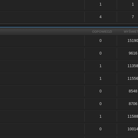
1
1
4
7
ODPOWIEDZI
WYŚWIE
0
1519
0
9616
1
1135
1
1155
0
8548
0
8706
1
1158
0
1001