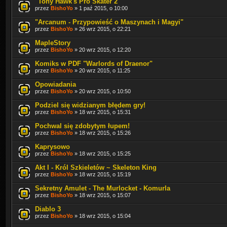
"Tony Hawk's Pro Skater 2"
przez
BishoYo
» 1 paź 2015, o 10:00
"Arcanum - Przypowieść o Maszynach i Magyi"
przez
BishoYo
» 26 wrz 2015, o 22:21
MapleStory
przez
BishoYo
» 20 wrz 2015, o 12:20
Komiks w PDF "Warlords of Draenor"
przez
BishoYo
» 20 wrz 2015, o 11:25
Opowiadania
przez
BishoYo
» 20 wrz 2015, o 10:50
Podziel się widzianym błędem gry!
przez
BishoYo
» 18 wrz 2015, o 15:31
Pochwal się zdobytym łupem!
przez
BishoYo
» 18 wrz 2015, o 15:26
Kaprysowo
przez
BishoYo
» 18 wrz 2015, o 15:25
Akt I - Król Szkieletów ~ Skeleton King
przez
BishoYo
» 18 wrz 2015, o 15:19
Sekretny Amulet - The Murlocket - Komurla
przez
BishoYo
» 18 wrz 2015, o 15:07
Diablo 3
przez
BishoYo
» 18 wrz 2015, o 15:04