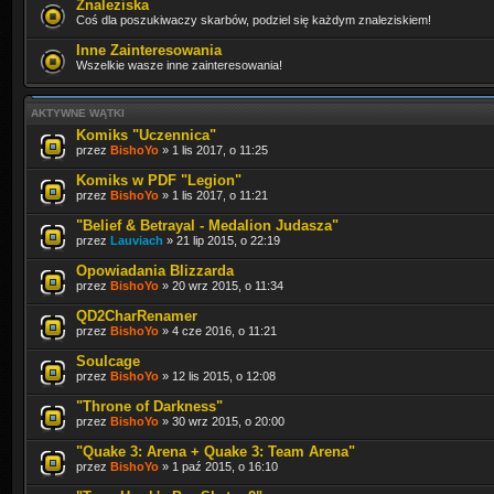
Znaleziska
Coś dla poszukiwaczy skarbów, podziel się każdym znaleziskiem!
Inne Zainteresowania
Wszelkie wasze inne zainteresowania!
AKTYWNE WĄTKI
Komiks "Uczennica"
przez
BishoYo
» 1 lis 2017, o 11:25
Komiks w PDF "Legion"
przez
BishoYo
» 1 lis 2017, o 11:21
"Belief & Betrayal - Medalion Judasza"
przez
Lauviach
» 21 lip 2015, o 22:19
Opowiadania Blizzarda
przez
BishoYo
» 20 wrz 2015, o 11:34
QD2CharRenamer
przez
BishoYo
» 4 cze 2016, o 11:21
Soulcage
przez
BishoYo
» 12 lis 2015, o 12:08
"Throne of Darkness"
przez
BishoYo
» 30 wrz 2015, o 20:00
"Quake 3: Arena + Quake 3: Team Arena"
przez
BishoYo
» 1 paź 2015, o 16:10