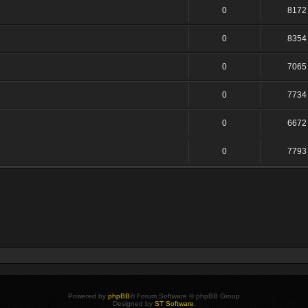
0
8172
0
8354
0
7065
0
7734
0
6672
0
7793
Powered by
phpBB
® Forum Software © phpBB Group
Designed by
ST Software
.