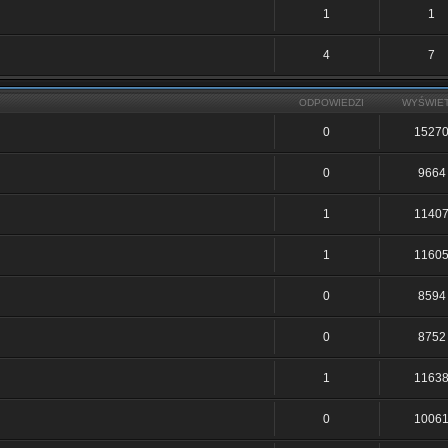
1
1
4
7
ODPOWIEDZI
WYŚWIE
0
1527
0
9664
1
1140
1
1160
0
8594
0
8752
1
1163
0
1006