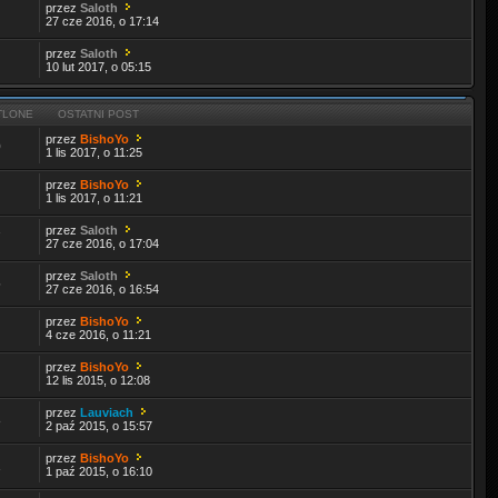
przez
Saloth
27 cze 2016, o 17:14
przez
Saloth
10 lut 2017, o 05:15
TLONE
OSTATNI POST
przez
BishoYo
0
1 lis 2017, o 11:25
przez
BishoYo
1 lis 2017, o 11:21
przez
Saloth
7
27 cze 2016, o 17:04
przez
Saloth
5
27 cze 2016, o 16:54
przez
BishoYo
4 cze 2016, o 11:21
przez
BishoYo
12 lis 2015, o 12:08
przez
Lauviach
8
2 paź 2015, o 15:57
przez
BishoYo
1
1 paź 2015, o 16:10