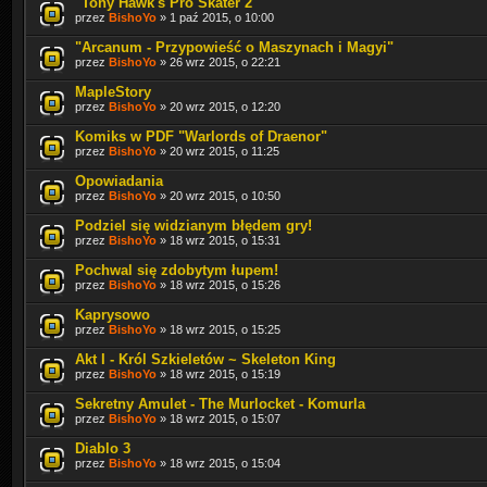
"Tony Hawk's Pro Skater 2"
przez
BishoYo
» 1 paź 2015, o 10:00
"Arcanum - Przypowieść o Maszynach i Magyi"
przez
BishoYo
» 26 wrz 2015, o 22:21
MapleStory
przez
BishoYo
» 20 wrz 2015, o 12:20
Komiks w PDF "Warlords of Draenor"
przez
BishoYo
» 20 wrz 2015, o 11:25
Opowiadania
przez
BishoYo
» 20 wrz 2015, o 10:50
Podziel się widzianym błędem gry!
przez
BishoYo
» 18 wrz 2015, o 15:31
Pochwal się zdobytym łupem!
przez
BishoYo
» 18 wrz 2015, o 15:26
Kaprysowo
przez
BishoYo
» 18 wrz 2015, o 15:25
Akt I - Król Szkieletów ~ Skeleton King
przez
BishoYo
» 18 wrz 2015, o 15:19
Sekretny Amulet - The Murlocket - Komurla
przez
BishoYo
» 18 wrz 2015, o 15:07
Diablo 3
przez
BishoYo
» 18 wrz 2015, o 15:04