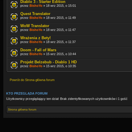
Diablo 3 - Starter Edition
przez
BishoYo
» 18 wrz 2015, o 15:01
Quest Translator
przez
BishoYo
» 18 wrz 2015, o 11:49
WoW Translator
przez
BishoYo
» 18 wrz 2015, o 11:47
Wrażenia z Bety!
przez
BishoYo
» 18 wrz 2015, o 11:37
Doom - Fall of Mars
przez
BishoYo
» 15 wrz 2015, o 10:44
Projekt Belzebub - Diablo 1 HD
przez
BishoYo
» 15 wrz 2015, o 10:35
Powrót do Strona główna forum
KTO PRZEGLĄDA FORUM
Użytkownicy przeglądający ten dział: Brak zidentyfikowanych użytkowników i 1 gość
Strona główna forum