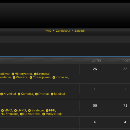
FAQ
•
Zarejestruj
•
Zaloguj
WĄTKI
POS
26
33
godowe
,
Historyczne
,
Kryminał
,
iadania
,
Wiersze
,
Czasopisma
,
Komiksy
,
1
1
Kryminał
,
Komedia
,
Dramat
,
Musical
,
66
71
,
MMO
,
cRPG
,
Strategie
,
FPP
,
Na Emulator
,
Na Androida
,
Modyfikacje!
4
4