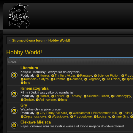
Strona główna forum
‹
Hobby World!
Hobby World!
DZIAŁ
Literatura
Książki i Komiksy i wszystko do czytania!
Poddziały:
Horror
,
Thriller / Akcja
,
Fantasy
,
Science Fiction
,
Przy
Komedia / Satyra
,
Dramat
,
Romans
,
Biografie
,
Dla Dzieci
,
Opow
Inne
Kinematografia
Filmy i Bajki i wszystko do oglądania!
Poddziały:
Horror
,
Thriller
,
Fantasy
,
Science Fiction
,
Sensacyjny
,
Seriale
,
Animowane
,
Inne
Gry
Wszelkie Gry w jakie gracie!
Poddziały:
Gry Firmy Blizzard
,
Warhammer / Warhammer 40K
,
Fallout
Zręcznościowe
,
Wyścigowe
,
Przygodowe
,
Logiczne
,
Inne Gry
,
Ciekawe Miejsca
Fajne, ciekawe oraz wszystkie wasze ulubione miejsca do odwiedzenia!