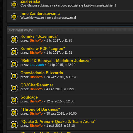
Znaleziska
Coś dla poszukiwaczy skarbów, podziel się każdym znaleziskiem!
Inne Zainteresowania
Wszelkie wasze inne zainteresowania!
AKTYWNE WĄTKI
Komiks "Uczennica"
przez
BishoYo
» 1 lis 2017, o 11:25
Komiks w PDF "Legion"
przez
BishoYo
» 1 lis 2017, o 11:21
"Belief & Betrayal - Medalion Judasza"
przez
Lauviach
» 21 lip 2015, o 22:19
Opowiadania Blizzarda
przez
BishoYo
» 20 wrz 2015, o 11:34
QD2CharRenamer
przez
BishoYo
» 4 cze 2016, o 11:21
Soulcage
przez
BishoYo
» 12 lis 2015, o 12:08
"Throne of Darkness"
przez
BishoYo
» 30 wrz 2015, o 20:00
"Quake 3: Arena + Quake 3: Team Arena"
przez
BishoYo
» 1 paź 2015, o 16:10