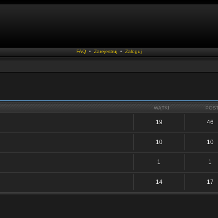
FAQ
•
Zarejestruj
•
Zaloguj
WĄTKI
POS
19
46
10
10
1
1
14
17