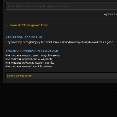
W tym dziale nie ma żadnych wątków ani postów.
Wyświetl w
Powrót do Strona główna forum
KTO PRZEGLĄDA FORUM
Użytkownicy przeglądający ten dział: Brak zidentyfikowanych użytkowników i 1 gość
TWOJE UPRAWNIENIA W TYM DZIALE
Nie możesz
rozpoczynać nowych wątków
Nie możesz
odpowiadać w wątkach
Nie możesz
edytować swoich postów
Nie możesz
usuwać swoich postów
Strona główna forum