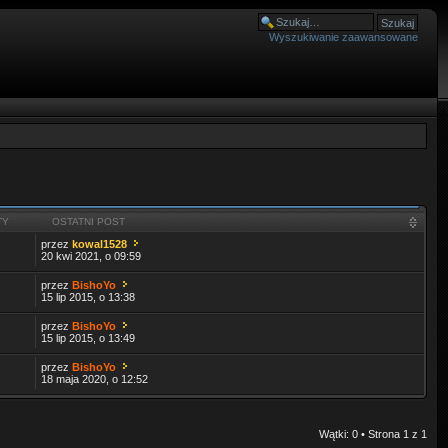
Wyszukiwanie zaawansowane
TY
OSTATNI POST
przez
kowal1528
20 kwi 2021, o 09:59
przez
BishoYo
15 lip 2015, o 13:38
przez
BishoYo
15 lip 2015, o 13:49
przez
BishoYo
18 maja 2020, o 12:52
Wątki: 0 • Strona
1
z
1