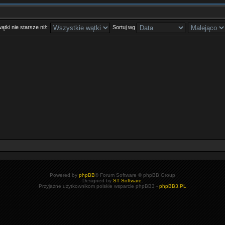
ątki nie starsze niż:
Sortuj wg
Powered by
phpBB
® Forum Software © phpBB Group
Designed by
ST Software
.
Przyjazne użytkownikom polskie wsparcie phpBB3 -
phpBB3.PL