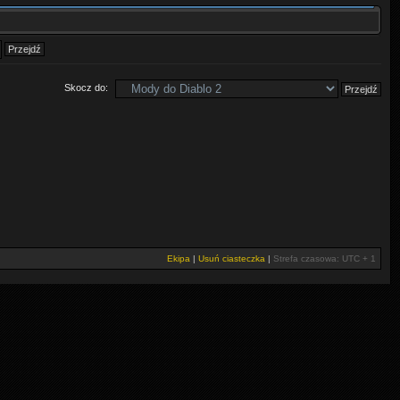
Skocz do:
Ekipa
|
Usuń ciasteczka
|
Strefa czasowa: UTC + 1