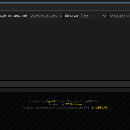
ątki nie starsze niż:
Sortuj wg
Powered by
phpBB
® Forum Software © phpBB Group
Designed by
ST Software
.
Przyjazne użytkownikom polskie wsparcie phpBB3 -
phpBB3.PL