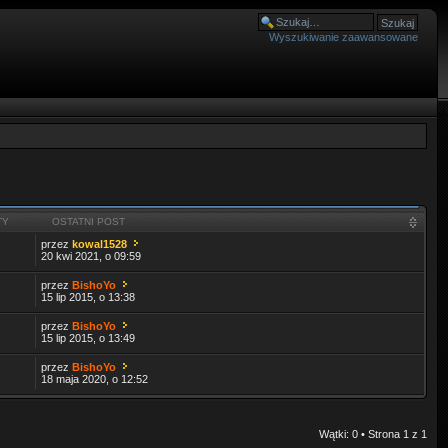
Wyszukiwanie zaawansowane
TY
OSTATNI POST
przez
kowal1528
20 kwi 2021, o 09:59
przez
BishoYo
15 lip 2015, o 13:38
przez
BishoYo
15 lip 2015, o 13:49
przez
BishoYo
18 maja 2020, o 12:52
Wątki: 0 • Strona
1
z
1