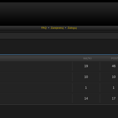
FAQ
•
Zarejestruj
•
Zaloguj
WĄTKI
POS
19
46
10
10
1
1
14
17