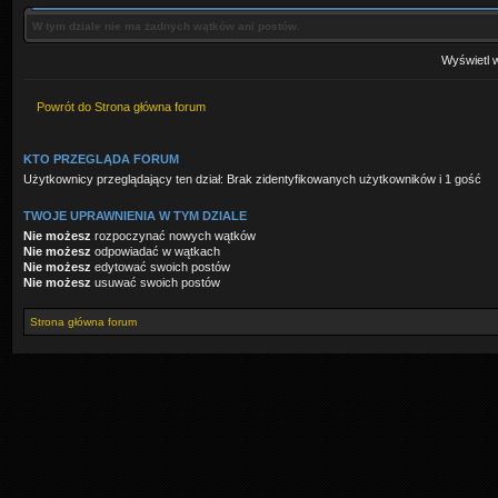
W tym dziale nie ma żadnych wątków ani postów.
Wyświetl w
Powrót do Strona główna forum
KTO PRZEGLĄDA FORUM
Użytkownicy przeglądający ten dział: Brak zidentyfikowanych użytkowników i 1 gość
TWOJE UPRAWNIENIA W TYM DZIALE
Nie możesz
rozpoczynać nowych wątków
Nie możesz
odpowiadać w wątkach
Nie możesz
edytować swoich postów
Nie możesz
usuwać swoich postów
Strona główna forum