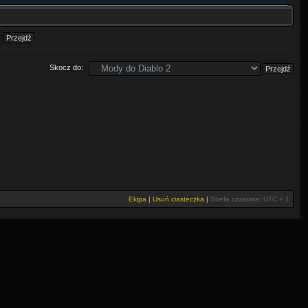
Skocz do:
Ekipa
|
Usuń ciasteczka
|
Strefa czasowa: UTC + 1