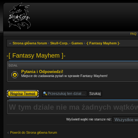
FAQ
Strona główna forum
‹
Skull-Corp. - Games
‹
-[ Fantasy Mayhem ]-
-[ Fantasy Mayhem ]-
DZIAŁ
Pytania i Odpowiedzi!
Miejsce do zadawania pytań w sprawie Fantasy Mayhem!
Napisz wątek
W tym dziale nie ma żadnych wątków
Wyświetl wątki nie starsze niż:
Powrót do Strona główna forum