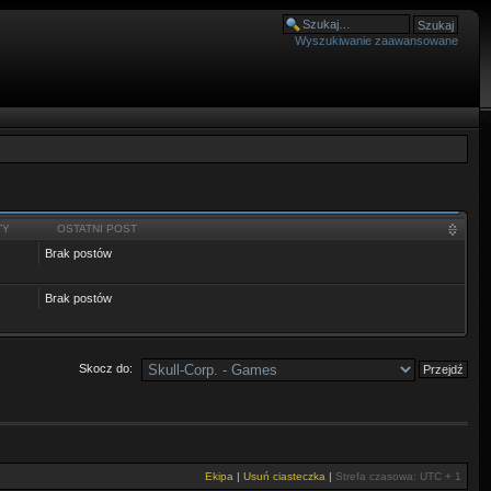
Wyszukiwanie zaawansowane
TY
OSTATNI POST
Brak postów
Brak postów
Skocz do:
Ekipa
|
Usuń ciasteczka
|
Strefa czasowa: UTC + 1