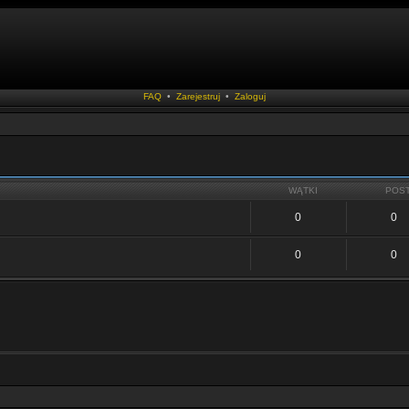
FAQ
•
Zarejestruj
•
Zaloguj
WĄTKI
POS
0
0
0
0