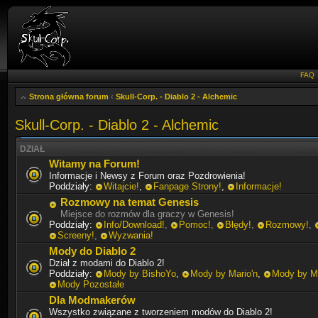
FAQ
Strona główna forum
‹
Skull-Corp. - Diablo 2 - Alchemic
Skull-Corp. - Diablo 2 - Alchemic
DZIAŁ
Witamy na Forum!
Informacje i Newsy z Forum oraz Pozdrowienia!
Poddziały:
Witajcie!
,
Fanpage Strony!
,
Informacje!
Rozmowy na temat Genesis
Miejsce do rozmów dla graczy w Genesis!
Poddziały:
Info/Download!
,
Pomoc!
,
Błędy!
,
Rozmowy!
,
Screeny!
,
Wyzwania!
Mody do Diablo 2
Dział z modami do Diablo 2!
Poddziały:
Mody by BishoYo
,
Mody by Mario'n
,
Mody by Mi
Mody Pozostałe
Dla Modmakerów
Wszystko związane z tworzeniem modów do Diablo 2!