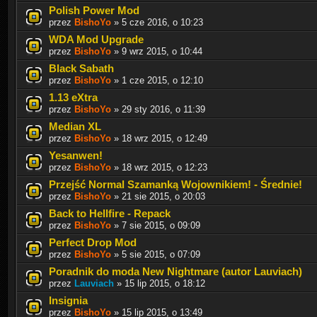
Polish Power Mod
przez
BishoYo
» 5 cze 2016, o 10:23
WDA Mod Upgrade
przez
BishoYo
» 9 wrz 2015, o 10:44
Black Sabath
przez
BishoYo
» 1 cze 2015, o 12:10
1.13 eXtra
przez
BishoYo
» 29 sty 2016, o 11:39
Median XL
przez
BishoYo
» 18 wrz 2015, o 12:49
Yesanwen!
przez
BishoYo
» 18 wrz 2015, o 12:23
Przejść Normal Szamanką Wojownikiem! - Średnie!
przez
BishoYo
» 21 sie 2015, o 20:03
Back to Hellfire - Repack
przez
BishoYo
» 7 sie 2015, o 09:09
Perfect Drop Mod
przez
BishoYo
» 5 sie 2015, o 07:09
Poradnik do moda New Nightmare (autor Lauviach)
przez
Lauviach
» 15 lip 2015, o 18:12
Insignia
przez
BishoYo
» 15 lip 2015, o 13:49