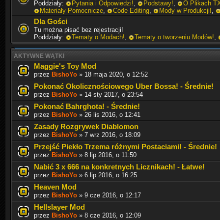
Poddziały:
Pytania i Odpowiedzi!
,
Podstawy!
,
O Plikach T
Materiały Pomocnicze
,
Code Editing
,
Mody w Produkcji!
,
Dla Gości
Tu można pisać bez rejestracji!
Poddziały:
Tematy o Modach!
,
Tematy o tworzeniu Modów!
,
AKTYWNE WĄTKI
Maggie's Toy Mod
przez
BishoYo
» 18 maja 2020, o 12:52
Pokonać Okolicznościowego Uber Bossa! - Średnie!
przez
BishoYo
» 14 sty 2017, o 23:54
Pokonać Bahrghota! - Średnie!
przez
BishoYo
» 26 lis 2016, o 12:41
Zasady Rozgrywek Diablomon
przez
BishoYo
» 7 wrz 2016, o 18:09
Przejść Piekło Trzema różnymi Postaciami! - Średnie!
przez
BishoYo
» 8 lip 2016, o 11:50
Nabić 3 x 666 na konkretnych Licznikach! - Łatwe!
przez
BishoYo
» 6 lip 2016, o 16:25
Heaven Mod
przez
BishoYo
» 9 cze 2016, o 12:17
Hellslayer Mod
przez
BishoYo
» 8 cze 2016, o 12:09