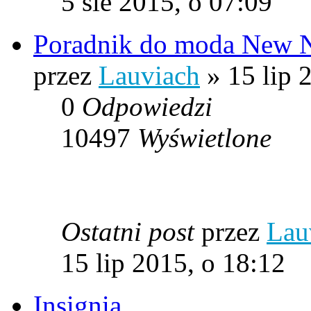
5 sie 2015, o 07:09
Poradnik do moda New N
przez
Lauviach
» 15 lip 
0
Odpowiedzi
10497
Wyświetlone
Ostatni post
przez
Lau
15 lip 2015, o 18:12
Insignia