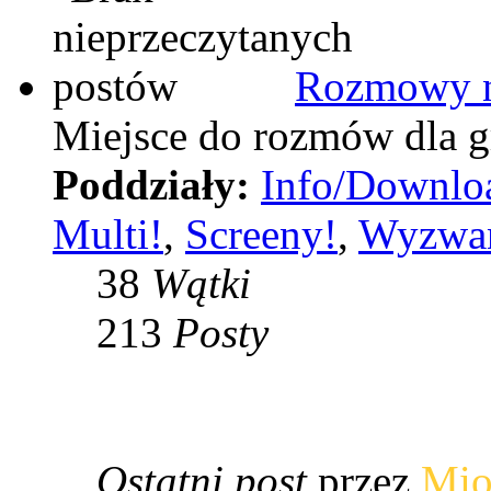
Rozmowy n
Miejsce do rozmów dla g
Poddziały:
Info/Downlo
Multi!
,
Screeny!
,
Wyzwan
38
Wątki
213
Posty
Ostatni post
przez
Mio