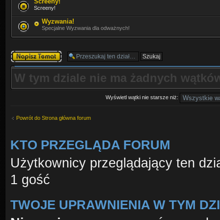
Screeny!
Screeny!
Wyzwania!
Specjalne Wyzwania dla odważnych!
Napisz wątek
W tym dziale nie ma żadnych wątków
Wyświetl wątki nie starsze niż:
Powrót do Strona główna forum
KTO PRZEGLĄDA FORUM
Użytkownicy przeglądający ten dzi
1 gość
TWOJE UPRAWNIENIA W TYM DZ