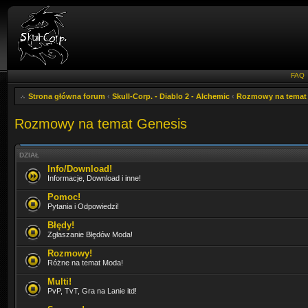
FAQ
Strona główna forum
‹
Skull-Corp. - Diablo 2 - Alchemic
‹
Rozmowy na temat
Rozmowy na temat Genesis
DZIAŁ
Info/Download!
Informacje, Download i inne!
Pomoc!
Pytania i Odpowiedzi!
Błędy!
Zgłaszanie Błędów Moda!
Rozmowy!
Różne na temat Moda!
Multi!
PvP, TvT, Gra na Lanie itd!