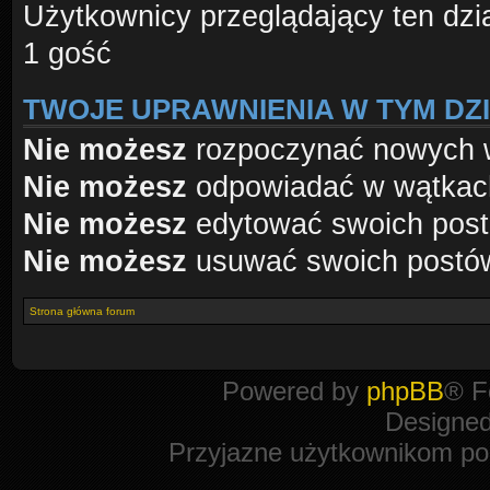
Użytkownicy przeglądający ten dzi
1 gość
TWOJE UPRAWNIENIA W TYM DZ
Nie możesz
rozpoczynać nowych 
Nie możesz
odpowiadać w wątkac
Nie możesz
edytować swoich pos
Nie możesz
usuwać swoich postó
Strona główna forum
Powered by
phpBB
® F
Designe
Przyjazne użytkownikom po