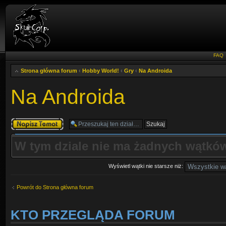
FAQ
Strona główna forum
‹
Hobby World!
‹
Gry
‹
Na Androida
Na Androida
Napisz wątek
W tym dziale nie ma żadnych wątków
Wyświetl wątki nie starsze niż:
Powrót do Strona główna forum
KTO PRZEGLĄDA FORUM