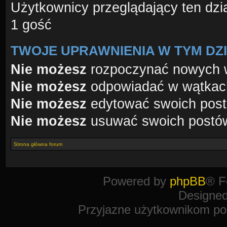
Użytkownicy przeglądający ten dzi
1 gość
TWOJE UPRAWNIENIA W TYM DZ
Nie możesz
rozpoczynać nowych 
Nie możesz
odpowiadać w wątkac
Nie możesz
edytować swoich pos
Nie możesz
usuwać swoich postó
Strona główna forum
Powered by
phpBB
® F
Designe
Przyjazne użytkownikom po