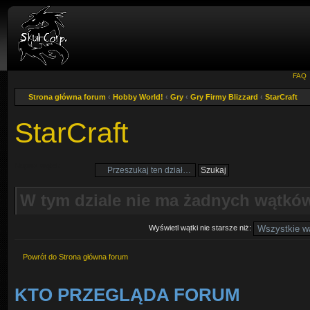
FAQ
Strona główna forum
‹
Hobby World!
‹
Gry
‹
Gry Firmy Blizzard
‹
StarCraft
StarCraft
Napisz wątek
W tym dziale nie ma żadnych wątków
Wyświetl wątki nie starsze niż:
Powrót do Strona główna forum
KTO PRZEGLĄDA FORUM