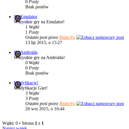
0
Posty
Brak postów
Na Emulator
Wszystkie gry na Emulator!
1
Wątki
1
Posty
Ostatni post
przez
BishoYo
13 lip 2015, o 15:27
Na Androida
Wszystkie gry na Androida!
0
Wątki
0
Posty
Brak postów
Modyfikacje!
Modyfikacje Gier!
3
Wątki
3
Posty
Ostatni post
przez
BishoYo
20 wrz 2015, o 10:44
Wątki: 0 • Strona
1
z
1
Napisz wątek