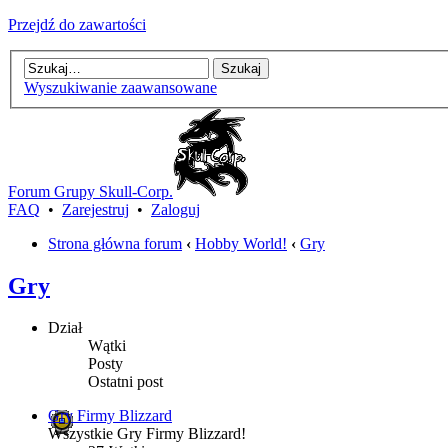
Przejdź do zawartości
Wyszukiwanie zaawansowane
Forum Grupy Skull-Corp.
FAQ
•
Zarejestruj
•
Zaloguj
Strona główna forum
‹
Hobby World!
‹
Gry
Gry
Dział
Wątki
Posty
Ostatni post
Gry Firmy Blizzard
Wszystkie Gry Firmy Blizzard!