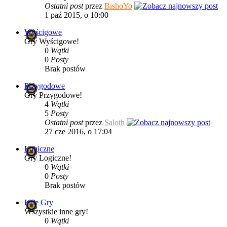
Ostatni post
przez
BishoYo
1 paź 2015, o 10:00
Wyścigowe
Gry Wyścigowe!
0
Wątki
0
Posty
Brak postów
Przygodowe
Gry Przygodowe!
4
Wątki
5
Posty
Ostatni post
przez
Saloth
27 cze 2016, o 17:04
Logiczne
Gry Logiczne!
0
Wątki
0
Posty
Brak postów
Inne Gry
Wszystkie inne gry!
0
Wątki