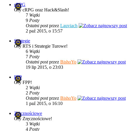
cRPG
Gry cRPG oraz Hack&Slash!
7
Wątki
9
Posty
Ostatni post
przez
Lauviach
2 paź 2015, o 15:57
Strategie
Gry RTS i Strategie Turowe!
6
Wątki
7
Posty
Ostatni post
przez
BishoYo
19 lip 2015, o 23:03
FPP
Gry FPP!
2
Wątki
2
Posty
Ostatni post
przez
BishoYo
1 paź 2015, o 16:10
Zręcznościowe
Gry Zręcznościowe!
3
Wątki
4
Posty