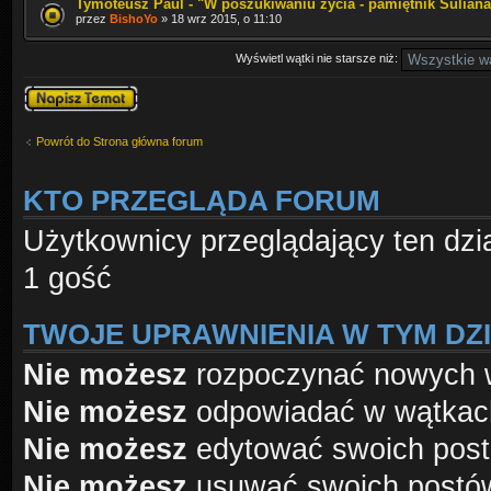
Tymoteusz Paul - "W poszukiwaniu życia - pamiętnik Suliana
przez
BishoYo
» 18 wrz 2015, o 11:10
Wyświetl wątki nie starsze niż:
Napisz wątek
Powrót do Strona główna forum
KTO PRZEGLĄDA FORUM
Użytkownicy przeglądający ten dzi
1 gość
TWOJE UPRAWNIENIA W TYM DZ
Nie możesz
rozpoczynać nowych 
Nie możesz
odpowiadać w wątkac
Nie możesz
edytować swoich pos
Nie możesz
usuwać swoich postó