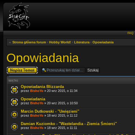
FAQ
Strona główna forum
‹
Hobby World!
‹
Literatura
‹
Opowiadania
Opowiadania
Napisz wątek
WĄTKI
Opowiadania Blizzarda
przez
BishoYo
» 20 wrz 2015, o 11:34
Opowiadania
przez
BishoYo
» 20 wrz 2015, o 10:50
Marcin Dutkowski - "Uwięzieni"
przez
BishoYo
» 18 wrz 2015, o 11:12
Damian Kuziomko - "Wastelandia - Ziemia Śmierci"
przez
BishoYo
» 18 wrz 2015, o 11:11