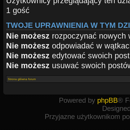
Użytkownicy przeglądający ten dzi
1 gość
TWOJE UPRAWNIENIA W TYM DZ
Nie możesz
rozpoczynać nowych 
Nie możesz
odpowiadać w wątkac
Nie możesz
edytować swoich pos
Nie możesz
usuwać swoich postó
Strona główna forum
Powered by
phpBB
® F
Designe
Przyjazne użytkownikom po