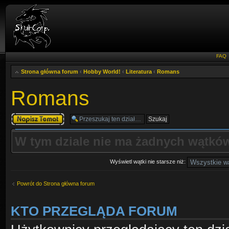
FAQ
Strona główna forum
‹
Hobby World!
‹
Literatura
‹
Romans
Romans
Napisz wątek
W tym dziale nie ma żadnych wątków
Wyświetl wątki nie starsze niż:
Powrót do Strona główna forum
KTO PRZEGLĄDA FORUM