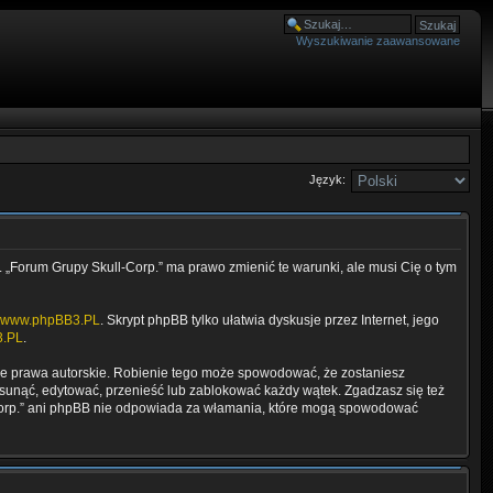
Wyszukiwanie zaawansowane
Język:
”. „Forum Grupy Skull-Corp.” ma prawo zmienić te warunki, ale musi Cię o tym
www.phpBB3.PL
. Skrypt phpBB tylko ułatwia dyskusje przez Internet, jego
.PL
.
ze prawa autorskie. Robienie tego może spowodować, że zostaniesz
unąć, edytować, przenieść lub zablokować każdy wątek. Zgadzasz się też
l-Corp.” ani phpBB nie odpowiada za włamania, które mogą spowodować