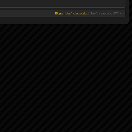
Ekipa
|
Usuń ciasteczka
|
Strefa czasowa: UTC + 1