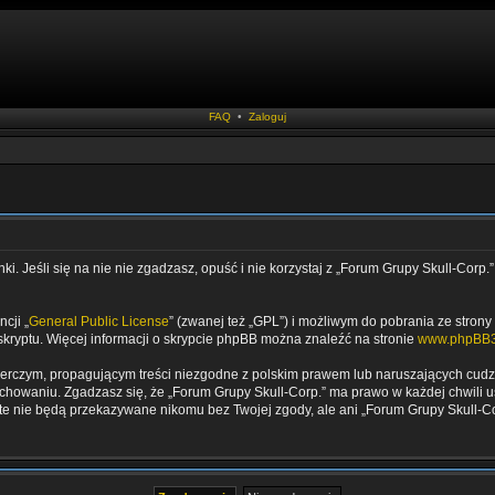
FAQ
•
Zaloguj
i. Jeśli się na nie nie zgadzasz, opuść i nie korzystaj z „Forum Grupy Skull-Corp.
cji „
General Public License
” (zwanej też „GPL”) i możliwym do pobrania ze strony
skryptu. Więcej informacji o skrypcie phpBB można znaleźć na stronie
www.phpBB3
zerczym, propagującym treści niezgodne z polskim prawem lub naruszających cud
owaniu. Zgadzasz się, że „Forum Grupy Skull-Corp.” ma prawo w każdej chwili us
ne te nie będą przekazywane nikomu bez Twojej zgody, ale ani „Forum Grupy Skul