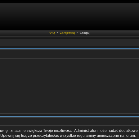
FAQ
•
Zarejestruj
•
Zaloguj
chwilę i znacznie zwiększa Twoje możliwości. Administrator może nadać dodatkowe
 Upewnij się też, że przeczytałeś/aś wszystkie regulaminy umieszczone na forum.