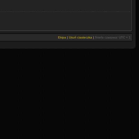
Ekipa
|
Usuń ciasteczka
|
Strefa czasowa: UTC + 1