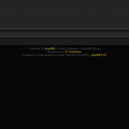
Powered by
phpBB
® Forum Software © phpBB Group
Designed by
ST Software
.
Przyjazne użytkownikom polskie wsparcie phpBB3 -
phpBB3.PL