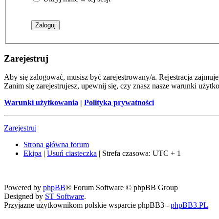
Zarejestruj
Aby się zalogować, musisz być zarejestrowany/a. Rejestracja zajmu
Zanim się zarejestrujesz, upewnij się, czy znasz nasze warunki użytk
Warunki użytkowania
|
Polityka prywatności
Zarejestruj
Strona główna forum
Ekipa
|
Usuń ciasteczka
|
Strefa czasowa: UTC + 1
Powered by
phpBB
® Forum Software © phpBB Group
Designed by
ST Software
.
Przyjazne użytkownikom polskie wsparcie phpBB3 -
phpBB3.PL