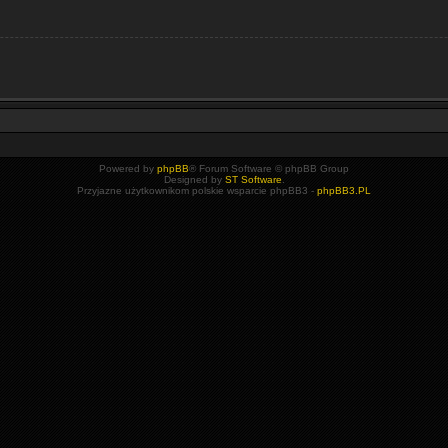
Powered by
phpBB
® Forum Software © phpBB Group
Designed by
ST Software
.
Przyjazne użytkownikom polskie wsparcie phpBB3 -
phpBB3.PL