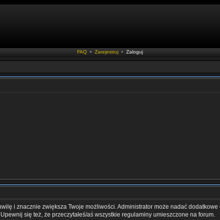
FAQ
•
Zarejestruj
•
Zaloguj
chwilę i znacznie zwiększa Twoje możliwości. Administrator może nadać dodatkowe
 Upewnij się też, że przeczytałeś/aś wszystkie regulaminy umieszczone na forum.