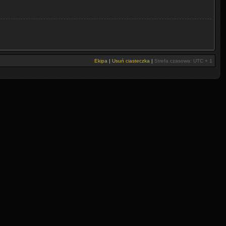
Ekipa
|
Usuń ciasteczka
|
Strefa czasowa: UTC + 1