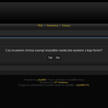
FAQ
•
Zarejestruj
•
Zaloguj
Czy na pewno chcesz usunąć wszystkie ciasteczka wysłane z tego forum?
Powered by
phpBB
® Forum Software © phpBB Group
Designed by
ST Software
.
Przyjazne użytkownikom polskie wsparcie phpBB3 -
phpBB3.PL