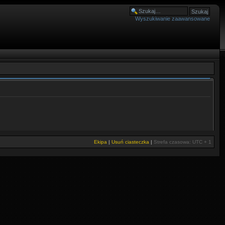
Wyszukiwanie zaawansowane
Ekipa
|
Usuń ciasteczka
|
Strefa czasowa: UTC + 1