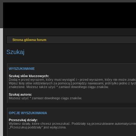
Strona główna forum
Szukaj
WYSZUKIWANIE
Szukaj słów kluczowych:
Dodaj
+
przed wyrazem, który musi wystąpić i
-
przed wyrazem, który nie może znale
Wpisz listę słów oddzielanych za pomocą
|
pomiędzy nawiasami, jeśli tylko jedno z ty
znalezione. Możesz także użyć * zamiast dowolnego ciągu znaków.
Szukaj autora:
Możesz użyć * zamiast dowolnego ciągu znaków.
OPCJE WYSZUKIWANIA
Przeszukaj działy:
Wybierz działy, które chcesz przeszukać. Poddziały są przeszukiwane automatycznie
„Przeszukuj poddziały” jest wyłączona.