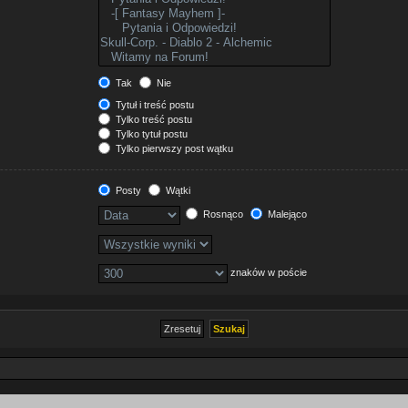
Tak
Nie
Tytuł i treść postu
Tylko treść postu
Tylko tytuł postu
Tylko pierwszy post wątku
Posty
Wątki
Rosnąco
Malejąco
znaków w poście