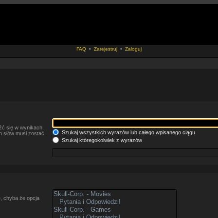
FAQ
•
Zarejestruj
•
Zaloguj
źć się w wynikach.
Szukaj wszystkich wyrazów lub całego wpisanego ciągu
ch słów musi zostać
Szukaj któregokolwiek z wyrazów
, chyba że opcja