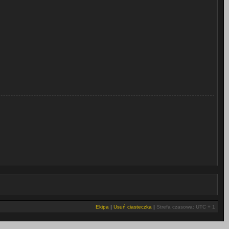
Ekipa
|
Usuń ciasteczka
|
Strefa czasowa: UTC + 1