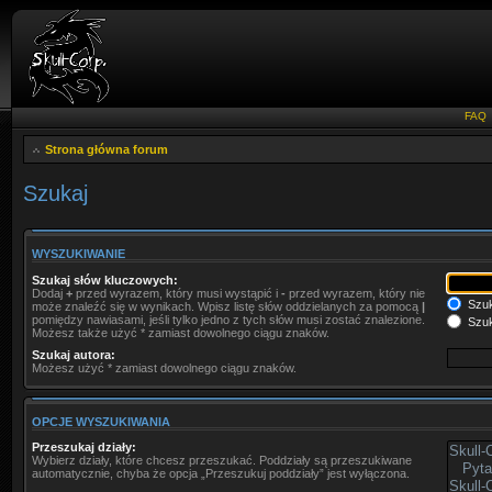
FAQ
Strona główna forum
Szukaj
WYSZUKIWANIE
Szukaj słów kluczowych:
Dodaj
+
przed wyrazem, który musi wystąpić i
-
przed wyrazem, który nie
Szuk
może znaleźć się w wynikach. Wpisz listę słów oddzielanych za pomocą
|
pomiędzy nawiasami, jeśli tylko jedno z tych słów musi zostać znalezione.
Szuk
Możesz także użyć * zamiast dowolnego ciągu znaków.
Szukaj autora:
Możesz użyć * zamiast dowolnego ciągu znaków.
OPCJE WYSZUKIWANIA
Przeszukaj działy:
Wybierz działy, które chcesz przeszukać. Poddziały są przeszukiwane
automatycznie, chyba że opcja „Przeszukuj poddziały” jest wyłączona.