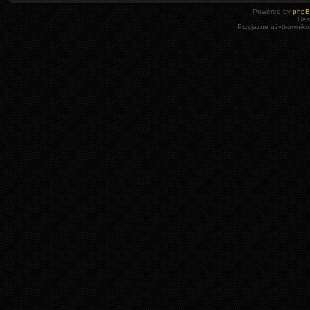
Powered by
php
Des
Przyjazne użytkowniko