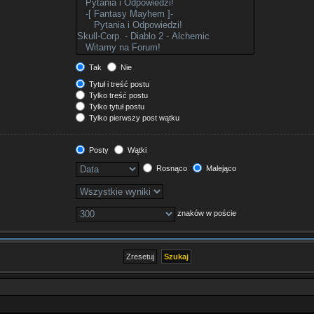
Tak
Nie
Tytuł i treść postu
Tylko treść postu
Tylko tytuł postu
Tylko pierwszy post wątku
Posty
Wątki
Rosnąco
Malejąco
znaków w poście