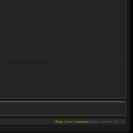
Ekipa
|
Usuń ciasteczka
|
Strefa czasowa: UTC + 1