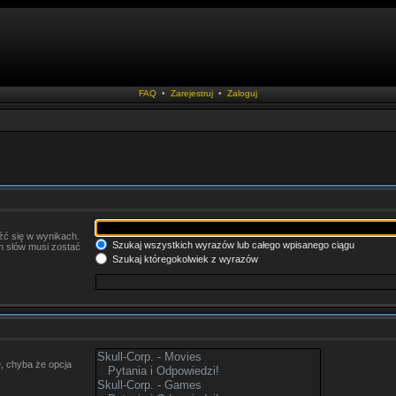
FAQ
•
Zarejestruj
•
Zaloguj
źć się w wynikach.
Szukaj wszystkich wyrazów lub całego wpisanego ciągu
ch słów musi zostać
Szukaj któregokolwiek z wyrazów
, chyba że opcja