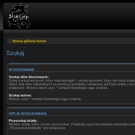
Strona główna forum
Szukaj
WYSZUKIWANIE
Szukaj słów kluczowych:
Dodaj
+
przed wyrazem, który musi wystąpić i
-
przed wyrazem, który nie może znale
Wpisz listę słów oddzielanych za pomocą
|
pomiędzy nawiasami, jeśli tylko jedno z ty
znalezione. Możesz także użyć * zamiast dowolnego ciągu znaków.
Szukaj autora:
Możesz użyć * zamiast dowolnego ciągu znaków.
OPCJE WYSZUKIWANIA
Przeszukaj działy:
Wybierz działy, które chcesz przeszukać. Poddziały są przeszukiwane automatycznie
„Przeszukuj poddziały” jest wyłączona.