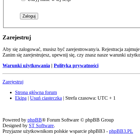
Zarejestruj
Aby się zalogować, musisz być zarejestrowany/a. Rejestracja zajmu
Zanim się zarejestrujesz, upewnij się, czy znasz nasze warunki użytk
Warunki użytkowania
|
Polityka prywatności
Zarejestruj
Strona główna forum
Ekipa
|
Usuń ciasteczka
|
Strefa czasowa: UTC + 1
Powered by
phpBB
® Forum Software © phpBB Group
Designed by
ST Software
.
Przyjazne użytkownikom polskie wsparcie phpBB3 -
phpBB3.PL