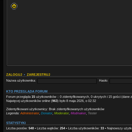
ZALOGUJ
•
ZAREJESTRUJ
Nazwa użytkownika:
Hasło:
KTO PRZEGLĄDA FORUM
Forum przegląda
15
użytkowników :: 0 zidentyfikowanych, 0 ukrytych i 15 gości (dane z 
Najwięcej użytkowników online (
963
) było 8 maja 2026, o 02:32
Zidentyfikowani użytkownicy: Brak zidentyfikowanych użytkowników
Legenda:
Administrator
,
Donator
,
Moderator
,
Modmaker
,
Tester
STATYSTYKI
Liczba postów:
548
• Liczba wątków:
254
• Liczba użytkowników:
33
• Najnowszy użytk