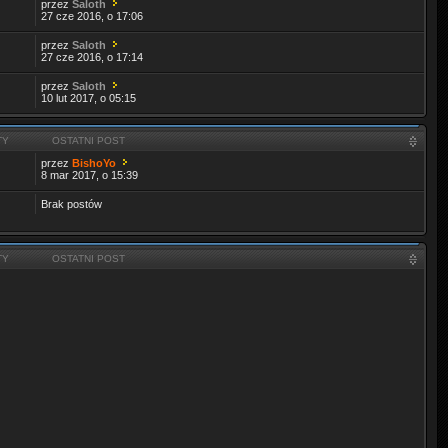
przez
Saloth
27 cze 2016, o 17:06
przez
Saloth
27 cze 2016, o 17:14
przez
Saloth
10 lut 2017, o 05:15
TY
OSTATNI POST
przez
BishoYo
8 mar 2017, o 15:39
Brak postów
TY
OSTATNI POST