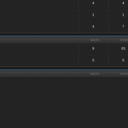
4
4
1
1
4
7
WĄTKI
POS
9
65
0
0
WĄTKI
POS