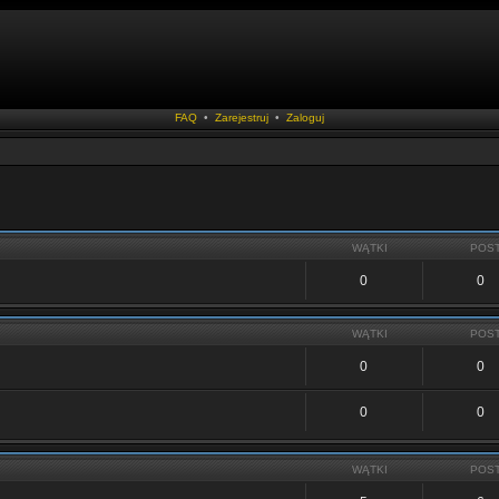
FAQ
•
Zarejestruj
•
Zaloguj
WĄTKI
POS
0
0
WĄTKI
POS
0
0
0
0
WĄTKI
POS