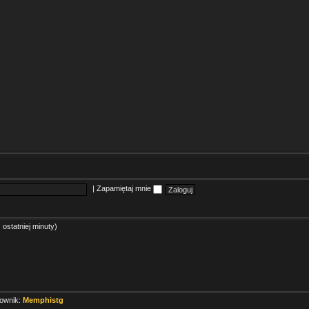
|
Zapamiętaj mnie
ostatniej minuty)
ownik:
Memphistg