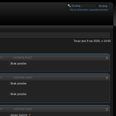
Wyszukiwanie zaawansowane
Teraz jest 9 sie 2026, o 14:50
TY
OSTATNI POST
Brak postów
TY
OSTATNI POST
Brak postów
Brak postów
TY
OSTATNI POST
przez
Saloth