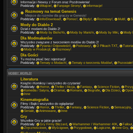
Informacje i Newsy z Forum oraz Pozdrowienia!
Poddziały:
Witajcie!
,
Fanpage Strony!
,
Informacje!
Rozmowy na temat Genesis
Miejsce do rozmów dla graczy w Genesis!
Poddziały:
Info/Download!
,
Pomoc!
,
Błędy!
,
Rozmowy!
,
Multi!
,
S
Mody do Diablo 2
Dział z modami do Diablo 2!
Poddziały:
Mody by BishoYo
,
Mody by Mario'n
,
Mody by Miki
,
Mody 
Dla Modmakerów
Wszystko związane z tworzeniem modów do Diablo 2!
Poddziały:
Pytania i Odpowiedzi!
,
Podstawy!
,
O Plikach TXT
,
Tutoria
Mody w Produkcji!
,
Rozmowy!
Dla Gości
Tu można pisać bez rejestracji!
Poddziały:
Tematy o Modach!
,
Tematy o tworzeniu Modów!
,
Pozostałe!
HOBBY WORLD!
Literatura
Książki i Komiksy i wszystko do czytania!
Poddziały:
Horror
,
Thriller / Akcja
,
Fantasy
,
Science Fiction
,
Przy
Komedia / Satyra
,
Dramat
,
Romans
,
Biografie
,
Dla Dzieci
,
Opow
Inne
Kinematografia
Filmy i Bajki i wszystko do oglądania!
Poddziały:
Horror
,
Thriller
,
Fantasy
,
Science Fiction
,
Sensacyjny
,
Seriale
,
Animowane
,
Inne
Gry
Wszelkie Gry w jakie gracie!
Poddziały:
Gry Firmy Blizzard
,
Warhammer / Warhammer 40K
,
Fallout
Zręcznościowe
,
Wyścigowe
,
Przygodowe
,
Logiczne
,
Inne Gry
,