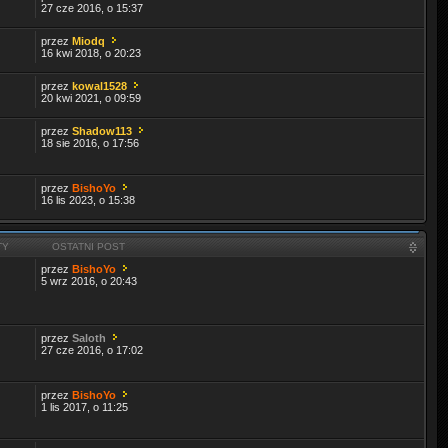
27 cze 2016, o 15:37
przez
Miodq
16 kwi 2018, o 20:23
przez
kowal1528
20 kwi 2021, o 09:59
przez
Shadow113
18 sie 2016, o 17:56
przez
BishoYo
16 lis 2023, o 15:38
TY
OSTATNI POST
przez
BishoYo
5 wrz 2016, o 20:43
przez
Saloth
27 cze 2016, o 17:02
przez
BishoYo
1 lis 2017, o 11:25