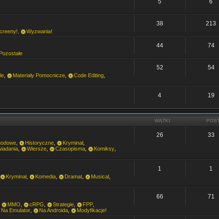
5
6
38
213
creeny!
,
Wyzwania!
44
74
Pozostałe
52
54
le
,
Materiały Pomocnicze
,
Code Editing
,
4
19
WĄTKI
POS
26
33
godowe
,
Historyczne
,
Kryminał
,
iadania
,
Wiersze
,
Czasopisma
,
Komiksy
,
1
1
Kryminał
,
Komedia
,
Dramat
,
Musical
,
66
71
,
MMO
,
cRPG
,
Strategie
,
FPP
,
Na Emulator
,
Na Androida
,
Modyfikacje!