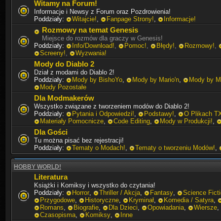
Witamy na Forum!
Informacje i Newsy z Forum oraz Pozdrowienia!
Poddziały:
Witajcie!
,
Fanpage Strony!
,
Informacje!
Rozmowy na temat Genesis
Miejsce do rozmów dla graczy w Genesis!
Poddziały:
Info/Download!
,
Pomoc!
,
Błędy!
,
Rozmowy!
,
Screeny!
,
Wyzwania!
Mody do Diablo 2
Dział z modami do Diablo 2!
Poddziały:
Mody by BishoYo
,
Mody by Mario'n
,
Mody by Mi
Mody Pozostałe
Dla Modmakerów
Wszystko związane z tworzeniem modów do Diablo 2!
Poddziały:
Pytania i Odpowiedzi!
,
Podstawy!
,
O Plikach T
Materiały Pomocnicze
,
Code Editing
,
Mody w Produkcji!
,
Dla Gości
Tu można pisać bez rejestracji!
Poddziały:
Tematy o Modach!
,
Tematy o tworzeniu Modów!
,
HOBBY WORLD!
Literatura
Książki i Komiksy i wszystko do czytania!
Poddziały:
Horror
,
Thriller / Akcja
,
Fantasy
,
Science Fict
Przygodowe
,
Historyczne
,
Kryminał
,
Komedia / Satyra
,
Romans
,
Biografie
,
Dla Dzieci
,
Opowiadania
,
Wiersze
,
Czasopisma
,
Komiksy
,
Inne