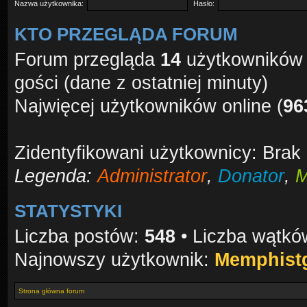
Nazwa użytkownika:
Hasło:
KTO PRZEGLĄDA FORUM
Forum przegląda
14
użytkowników :
gości (dane z ostatniej minuty)
Najwięcej użytkowników online (
96
Zidentyfikowani użytkownicy: Brak
Legenda:
Administrator
,
Donator
,
M
STATYSTYKI
Liczba postów:
548
• Liczba wątk
Najnowszy użytkownik:
Memphist
Strona główna forum