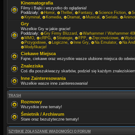
Kinematografia
Filmy i Bajki i wszystko do oglądania!
Poddziały:
Horror
,
Thriller
,
Fantasy
,
Science Fiction
,
S
Kryminał
,
Komedia
,
Dramat
,
Musical
,
Seriale
,
Animo
Gry
Wszelkie Gry w jakie gracie!
Poddziały:
Gry Firmy Blizzard
,
Warhammer / Warhammer 40
MMO
,
cRPG
,
Strategie
,
FPP
,
Zręcznościowe
,
Wyśc
Przygodowe
,
Logiczne
,
Inne Gry
,
Na Emulator
,
Na And
Modyfikacje!
Ciekawe Miejsca
Fajne, ciekawe oraz wszystkie wasze ulubione miejsca do odwie
Znaleziska
Coś dla poszukiwaczy skarbów, podziel się każdym znaleziskiem
Inne Zainteresowania
Wszelkie wasze inne zainteresowania!
TRASH
Rozmowy
Wszystkie inne tematy!
Śmietnik / Archiwum
Stare oraz bezużyteczne tematy!
SZYBKIE ZGŁASZANIE WIADOMOŚCI O FORUM