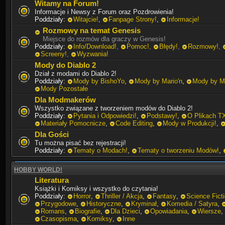
Witamy na Forum!
Informacje i Newsy z Forum oraz Pozdrowienia!
Poddziały:
Witajcie!
,
Fanpage Strony!
,
Informacje!
Rozmowy na temat Genesis
Miejsce do rozmów dla graczy w Genesis!
Poddziały:
Info/Download!
,
Pomoc!
,
Błędy!
,
Rozmowy!
,
Screeny!
,
Wyzwania!
Mody do Diablo 2
Dział z modami do Diablo 2!
Poddziały:
Mody by BishoYo
,
Mody by Mario'n
,
Mody by Mi
Mody Pozostałe
Dla Modmakerów
Wszystko związane z tworzeniem modów do Diablo 2!
Poddziały:
Pytania i Odpowiedzi!
,
Podstawy!
,
O Plikach T
Materiały Pomocnicze
,
Code Editing
,
Mody w Produkcji!
,
Dla Gości
Tu można pisać bez rejestracji!
Poddziały:
Tematy o Modach!
,
Tematy o tworzeniu Modów!
,
HOBBY WORLD!
Literatura
Książki i Komiksy i wszystko do czytania!
Poddziały:
Horror
,
Thriller / Akcja
,
Fantasy
,
Science Fict
Przygodowe
,
Historyczne
,
Kryminał
,
Komedia / Satyra
,
Romans
,
Biografie
,
Dla Dzieci
,
Opowiadania
,
Wiersze
,
Czasopisma
,
Komiksy
,
Inne