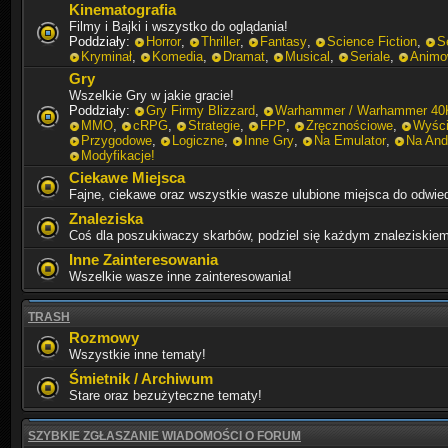
Kinematografia
Filmy i Bajki i wszystko do oglądania!
Poddziały:
Horror
,
Thriller
,
Fantasy
,
Science Fiction
,
S
Kryminał
,
Komedia
,
Dramat
,
Musical
,
Seriale
,
Animo
Gry
Wszelkie Gry w jakie gracie!
Poddziały:
Gry Firmy Blizzard
,
Warhammer / Warhammer 40
MMO
,
cRPG
,
Strategie
,
FPP
,
Zręcznościowe
,
Wyśc
Przygodowe
,
Logiczne
,
Inne Gry
,
Na Emulator
,
Na And
Modyfikacje!
Ciekawe Miejsca
Fajne, ciekawe oraz wszystkie wasze ulubione miejsca do odwie
Znaleziska
Coś dla poszukiwaczy skarbów, podziel się każdym znaleziskiem
Inne Zainteresowania
Wszelkie wasze inne zainteresowania!
TRASH
Rozmowy
Wszystkie inne tematy!
Śmietnik / Archiwum
Stare oraz bezużyteczne tematy!
SZYBKIE ZGŁASZANIE WIADOMOŚCI O FORUM