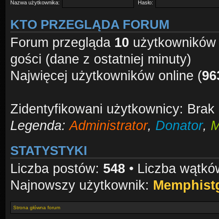
Nazwa użytkownika:
Hasło:
KTO PRZEGLĄDA FORUM
Forum przegląda
10
użytkowników :
gości (dane z ostatniej minuty)
Najwięcej użytkowników online (
96
Zidentyfikowani użytkownicy: Brak
Legenda:
Administrator
,
Donator
,
M
STATYSTYKI
Liczba postów:
548
• Liczba wątk
Najnowszy użytkownik:
Memphist
Strona główna forum