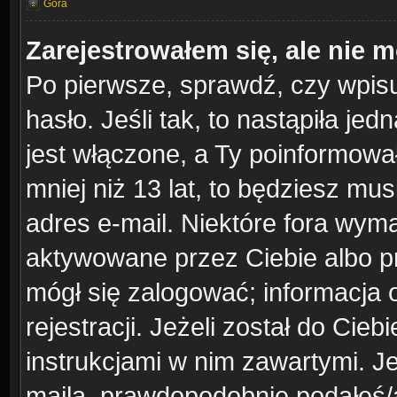
Góra
Zarejestrowałem się, ale nie 
Po pierwsze, sprawdź, czy wpis
hasło. Jeśli tak, to nastąpiła j
jest włączone, a Ty poinformował
mniej niż 13 lat, to będziesz mu
adres e-mail. Niektóre fora wyma
aktywowane przez Ciebie albo pr
mógł się zalogować; informacja 
rejestracji. Jeżeli został do Cie
instrukcjami w nim zawartymi. J
maila, prawdopodobnie podałeś/a