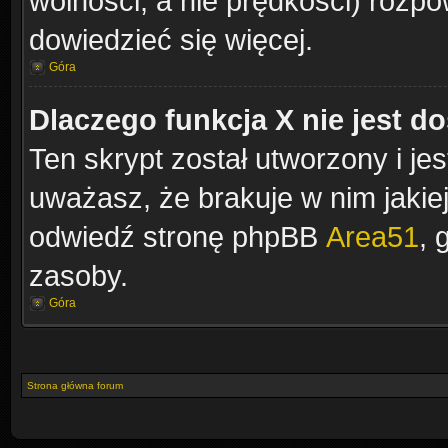
wolności, a nie prędkości) rozpow
dowiedzieć się więcej.
Góra
Dlaczego funkcja X nie jest d
Ten skrypt został utworzony i je
uważasz, że brakuje w nim jakiejś
odwiedź stronę phpBB
Area51
, 
zasoby.
Góra
Strona główna forum