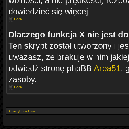
wolności, a nie prędkości) rozpow
dowiedzieć się więcej.
Góra
Dlaczego funkcja X nie jest d
Ten skrypt został utworzony i je
uważasz, że brakuje w nim jakiejś
odwiedź stronę phpBB
Area51
, 
zasoby.
Góra
Strona główna forum