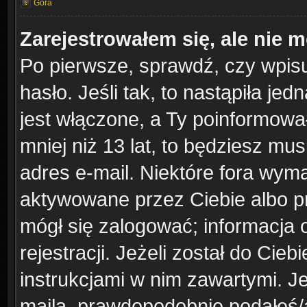
Góra
Zarejestrowałem się, ale nie 
Po pierwsze, sprawdź, czy wpis
hasło. Jeśli tak, to nastąpiła j
jest włączone, a Ty poinformował
mniej niż 13 lat, to będziesz mu
adres e-mail. Niektóre fora wyma
aktywowane przez Ciebie albo pr
mógł się zalogować; informacja 
rejestracji. Jeżeli został do Cie
instrukcjami w nim zawartymi. J
maila, prawdopodobnie podałeś/a