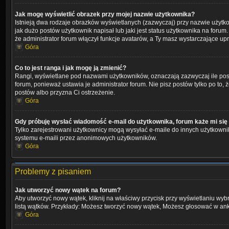
Jak mogę wyświetlić obrazek przy mojej nazwie użytkownika?
Istnieją dwa rodzaje obrazków wyświetlanych (zazwyczaj) przy nazwie użytk
jak dużo postów użytkownik napisał lub jaki jest status użytkownika na foru
że administrator forum włączył funkcje avatarów, a Ty masz wystarczające up
Góra
Co to jest ranga i jak mogę ją zmienić?
Rangi, wyświetlane pod nazwami użytkowników, oznaczają zazwyczaj ile postó
forum, ponieważ ustawia je administrator forum. Nie pisz postów tylko po to, ż
postów albo przyzna Ci ostrzeżenie.
Góra
Gdy próbuję wysłać wiadomość e-mail do użytkownika, forum każe mi się
Tylko zarejestrowani użytkownicy mogą wysyłać e-maile do innych użytkownik
systemu e-maili przez anonimowych użytkowników.
Góra
Problemy z pisaniem
Jak utworzyć nowy wątek na forum?
Aby utworzyć nowy wątek, kliknij na właściwy przycisk przy wyświetlaniu wy
listą wątków. Przykłady: Możesz tworzyć nowy wątek, Możesz głosować w anki
Góra