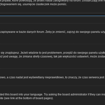
 phpBB, które powodują, że jesteś nadal zalogowany na forum. Dostarczają one równ
wy)logowaniem się, usunięcie ciasteczek może pomóc.
zapisywane w bazie danych forum. Żeby je zmienić, zajrzyj do swojego panelu użyt
ej się znajdujesz. Jeżeli właśnie to jest problemem, przejdź do swojego panelu uż
 pod uwagę, że zmiana strefy czasowej, tak jak większości ustawień, może zostać
dłowo, a czas nadal jest wyświetlany nieprawidłowo, to znaczy, że czas serwera jes
ted this board into your language. Try asking the board administrator if they can ins
te (see link at the bottom of board pages).