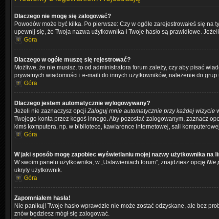
Dlaczego nie mogę się zalogować?
Powodów może być kilka. Po pierwsze: Czy w ogóle zarejestrowałeś się na tym 
upewnij się, że Twoja nazwa użytkownika i Twoje hasło są prawidłowe. Jeżeli
Góra
Dlaczego w ogóle muszę się rejestrować?
Możliwe, że nie musisz, to od administratora forum zależy, czy aby pisać wia
prywatnych wiadomości i e-maili do innych użytkowników, należenie do grup uż
Góra
Dlaczego jestem automatycznie wylogowywany?
Jeżeli nie zaznaczysz opcji
Zaloguj mnie automatycznie przy każdej wizycie
w
Twojego konta przez kogoś innego. Aby pozostać zalogowanym, zaznacz opcję 
kimś komputera, np. w bibliotece, kawiarence internetowej, sali komputerowej w 
Góra
W jaki sposób mogę zapobiec wyświetlaniu mojej nazwy użytkownika na l
W swoim panelu użytkownika, w „Ustawieniach forum”, znajdziesz opcję
Nie 
ukryty użytkownik.
Góra
Zapomniałem hasła!
Nie panikuj! Twoje hasło wprawdzie nie może zostać odzyskane, ale bez prob
znów będziesz mógł się zalogować.