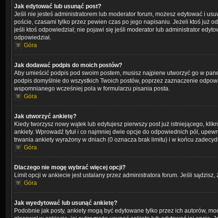
Jak edytować lub usunąć post?
Jeśli nie jesteś administratorem lub moderator forum, możesz edytować i usuw
poście, czasami tylko przez pewien czas po jego napisaniu. Jeżeli ktoś już odp
jeśli ktoś odpowiedział; nie pojawi się jeśli moderator lub administrator ed
odpowiedział.
Góra
Jak dodawać podpis do moich postów?
Aby umieścić podpis pod swoim postem, musisz najpierw utworzyć go w pane
podpis domyślnie do wszystkich Twoich postów, poprzez zaznaczenie odpowi
wspomnianego wcześniej pola w formularzu pisania posta.
Góra
Jak utworzyć ankietę?
Kiedy tworzysz nowy wątek lub edytujesz pierwszy post już istniejącego, klikn
ankiety. Wprowadź tytuł i co najmniej dwie opcje do odpowiednich pól, upewni
trwania ankiety wyrażony w dniach (0 oznacza brak limitu) i w końcu zadecy
Góra
Dlaczego nie mogę wybrać więcej opcji?
Limit opcji w ankiecie jest ustalany przez administratora forum. Jeśli sądzisz,
Góra
Jak wyedytować lub usunąć ankietę?
Podobnie jak posty, ankiety mogą być edytowane tylko przez ich autorów, mod