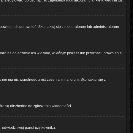
gą ją edytować lub usunąć. To zapobiega modyfikowaniu ankiety, kiedy ta już
dpowiednich uprawnień. Skontaktuj się z moderatorem lub administratorem
lić na dołączanie ich w dziale, w którym piszesz lub przyznać uprawnienia
p nie ma nic wspólnego z ostrzeżeniami na forum. Skontaktuj się z
 które są niezbędne do zgłoszenia wiadomości.
, odwiedź swój panel użytkownika.