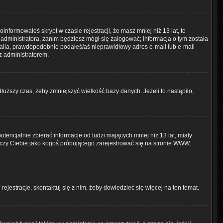
nformowałeś skrypt w czasie rejestracji, że masz mniej niż 13 lat, to
administratora, zanim będziesz mógł się zalogować; informacja o tym została
-maila, prawdopodobnie podałeś/aś nieprawidłowy adres e-mail lub e-mail
z administratorem.
łuższy czas, żeby zmniejszyć wielkość bazy danych. Jeżeli to nastąpiło,
ncjalnie zbierać informacje od ludzi mających mniej niż 13 lat, miały
tyczy Ciebie jako kogoś próbującego zarejestrować się na stronie WWW,
ejestracje, skontaktuj się z nim, żeby dowiedzieć się więcej na ten temat.