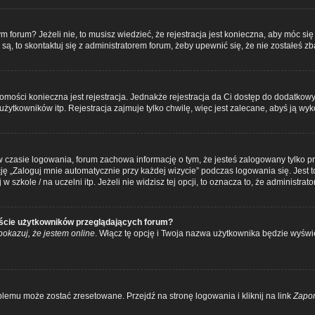
forum? Jeżeli nie, to musisz wiedzieć, że rejestracja jest konieczna, aby móc się 
 są, to skontaktuj się z administratorem forum, żeby upewnić się, że nie zostałeś 
domości konieczna jest rejestracja. Jednakże rejestracja da Ci dostęp do dodatkowy
ytkowników itp. Rejestracja zajmuje tylko chwilę, więc jest zalecane, abyś ją wyk
 czasie logowania, forum zachowa informację o tym, że jesteś zalogowany tylko pr
„Zaloguj mnie automatycznie przy każdej wizycie” podczas logowania się. Jest to
szkole / na uczelni itp. Jeżeli nie widzisz tej opcji, to oznacza to, że administrato
iście użytkowników przeglądających forum?
pokazuj, że jestem online
. Włącz tę opcję i Twoja nazwa użytkownika będzie wyświe
lemu może zostać zresetowane. Przejdź na stronę logowania i kliknij na link
Zapo