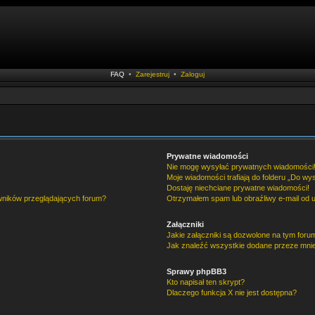
FAQ
•
Zarejestruj
•
Zaloguj
Prywatne wiadomości
Nie mogę wysyłać prywatnych wiadomości
Moje wiadomości trafiają do folderu „Do wy
Dostaję niechciane prywatne wiadomości!
owników przeglądających forum?
Otrzymałem spam lub obraźliwy e-mail od 
Załączniki
Jakie załączniki są dozwolone na tym foru
Jak znaleźć wszystkie dodane przeze mnie
Sprawy phpBB3
Kto napisał ten skrypt?
Dlaczego funkcja X nie jest dostępna?