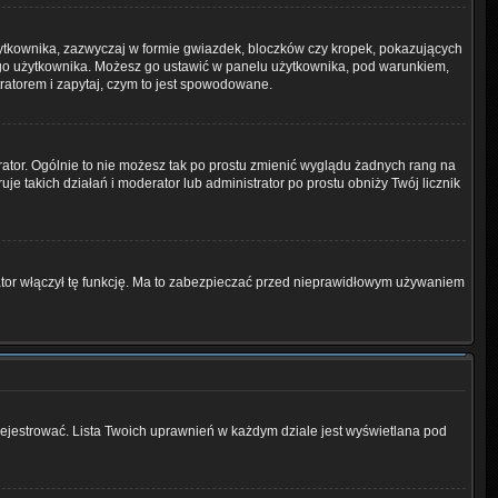
żytkownika, zazwyczaj w formie gwiazdek, bloczków czy kropek, pokazujących
ażdego użytkownika. Możesz go ustawić w panelu użytkownika, pod warunkiem,
tratorem i zapytaj, czym to jest spowodowane.
rator. Ogólnie to nie możesz tak po prostu zmienić wyglądu żadnych rang na
uje takich działań i moderator lub administrator po prostu obniży Twój licznik
rator włączył tę funkcję. Ma to zabezpieczać przed nieprawidłowym używaniem
rejestrować. Lista Twoich uprawnień w każdym dziale jest wyświetlana pod