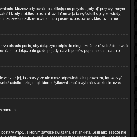
prawnienia. Możesz edytować post klikając na przycisk „edytuj” przy wybranym
ś i kiedy zrobiłeś to ostatni raz. Informacja ta wyświetli się tylko wtedy,
uważ, że zwykli użytkownicy nie mogą usuwać postów, gdy ktoś już na nie
arzu pisania posta, aby dołączyć podpis do niego. Możesz również dodawać
dować o nie dołączeniu go do pojedynczych postów poprzez odznaczanie
nie widzisz jej, to znaczy, że nie masz odpowiednich uprawnień, by tworzyć
nież ustalić liczbę opcji, które użytkownik może wybrać w ankiecie, czas
istratorem.
osta w wątku, z którym zawsze związana jest ankieta. Jeśli nikt jeszcze nie