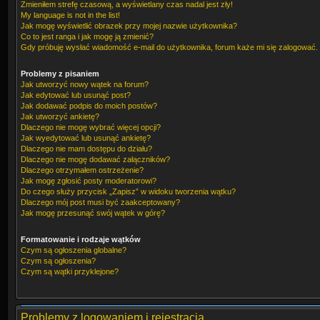
Zmieniłem strefę czasową, a wyświetlany czas nadal jest zły!
My language is not in the list!
Jak mogę wyświetlić obrazek przy mojej nazwie użytkownika?
Co to jest ranga i jak mogę ją zmienić?
Gdy próbuję wysłać wiadomość e-mail do użytkownika, forum każe mi się zalogować.
Problemy z pisaniem
Jak utworzyć nowy wątek na forum?
Jak edytować lub usunąć post?
Jak dodawać podpis do moich postów?
Jak utworzyć ankietę?
Dlaczego nie mogę wybrać więcej opcji?
Jak wyedytować lub usunąć ankietę?
Dlaczego nie mam dostępu do działu?
Dlaczego nie mogę dodawać załączników?
Dlaczego otrzymałem ostrzeżenie?
Jak mogę zgłosić posty moderatorowi?
Do czego służy przycisk „Zapisz” w widoku tworzenia wątku?
Dlaczego mój post musi być zaakceptowany?
Jak mogę przesunąć swój wątek w górę?
Formatowanie i rodzaje wątków
Czym są ogłoszenia globalne?
Czym są ogłoszenia?
Czym są wątki przyklejone?
Problemy z logowaniem i rejestracją