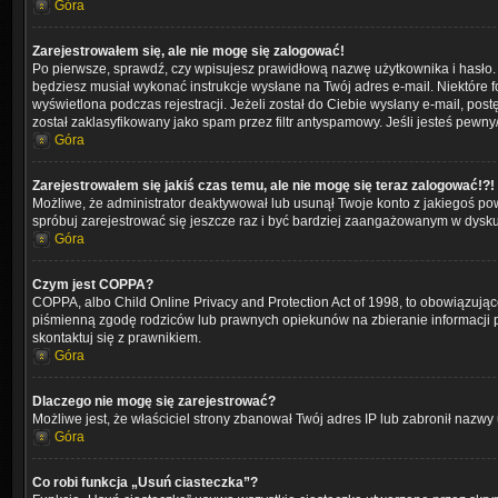
Góra
Zarejestrowałem się, ale nie mogę się zalogować!
Po pierwsze, sprawdź, czy wpisujesz prawidłową nazwę użytkownika i hasło. Jeś
będziesz musiał wykonać instrukcje wysłane na Twój adres e-mail. Niektóre 
wyświetlona podczas rejestracji. Jeżeli został do Ciebie wysłany e-mail, po
został zaklasyfikowany jako spam przez filtr antyspamowy. Jeśli jesteś pewny
Góra
Zarejestrowałem się jakiś czas temu, ale nie mogę się teraz zalogować!?!
Możliwe, że administrator deaktywował lub usunął Twoje konto z jakiegoś pow
spróbuj zarejestrować się jeszcze raz i być bardziej zaangażowanym w dysku
Góra
Czym jest COPPA?
COPPA, albo Child Online Privacy and Protection Act of 1998, to obowiązują
piśmienną zgodę rodziców lub prawnych opiekunów na zbieranie informacji pr
skontaktuj się z prawnikiem.
Góra
Dlaczego nie mogę się zarejestrować?
Możliwe jest, że właściciel strony zbanował Twój adres IP lub zabronił nazwy 
Góra
Co robi funkcja „Usuń ciasteczka”?