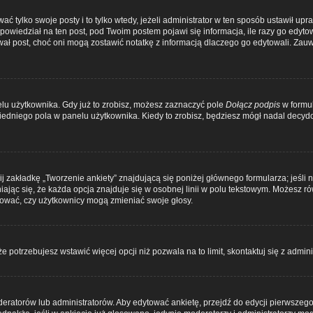
ać tylko swoje posty i to tylko wtedy, jeżeli administrator w ten sposób ustawił u
owiedział na ten post, pod Twoim postem pojawi się informacja, ile razy go edytowałe
ytował post, choć oni mogą zostawić notatkę z informacją dlaczego go edytowali. Za
lu użytkownika. Gdy już to zrobisz, możesz zaznaczyć pole
Dołącz podpis
w formul
edniego pola w panelu użytkownika. Kiedy to zrobisz, będziesz mógł nadal decy
ij zakładkę „Tworzenie ankiety” znajdującą się poniżej głównego formularza; jeśli 
ając się, że każda opcja znajduje się w osobnej linii w polu tekstowym. Możesz rów
dować, czy użytkownicy mogą zmieniać swoje głosy.
 że potrzebujesz wstawić więcej opcji niż pozwala na to limit, skontaktuj się z admin
eratorów lub administratorów. Aby edytować ankietę, przejdź do edycji pierwszego p