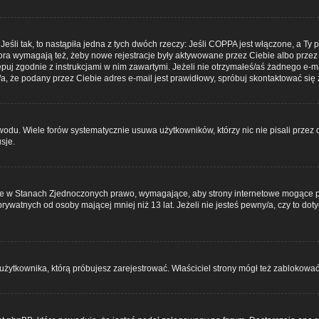
li tak, to nastąpiła jedna z tych dwóch rzeczy: Jeśli COPPA jest włączone, a Ty poi
fora wymagają też, żeby nowe rejestracje były aktywowane przez Ciebie albo przez 
stępuj zgodnie z instrukcjami w nim zawartymi. Jeżeli nie otrzymałeś/aś żadnego e
/a, że podany przez Ciebie adres e-mail jest prawidłowy, spróbuj skontaktować się 
odu. Wiele forów systematycznie usuwa użytkowników, którzy nic nie pisali przez d
sje.
ce w Stanach Zjednoczonych prawo, wymagające, aby strony internetowe mogące pote
ywatnych od osoby mającej mniej niż 13 lat. Jeżeli nie jesteś pewny/a, czy to do
użytkownika, którą próbujesz zarejestrować. Właściciel strony mógł też zablokować r