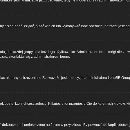
Jednakże, jeśli w ankiecie już głosowano, jedynie moderatorzy i administratorzy mo
by przeglądać, czytać, pisać w nich lub wykonywać inne operacje, potrzebujesz o
 dla każdej grupy i dla każdego użytkownika. Administrator forum mógł nie zezwo
zać, skontaktuj się z administratorem forum.
tać ukarany ostrzeżeniem. Zauważ, że jest to decyzja administratora i phpBB Grou
ok postu, który chcesz zgłosić. Kliknięcie jej przeniesie Cię do kolejnych kroków,
 dokończone i umieszczone na forum w przyszłości. By powrócić do kopii roboczej