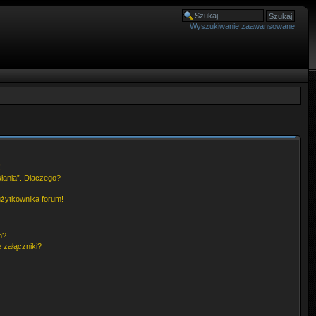
Wyszukiwanie zaawansowane
!
słania”. Dlaczego?
użytkownika forum!
m?
 załączniki?