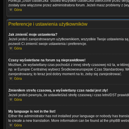
Funkcja „Usuń ciasteczka” usuwa wszystkie ciasteczka utworzone przez skrypt
zostały one włączone przez administratora forum. Jeżeli masz problemy z (
Góra
Preferencje i ustawienia użytkowników
Jak zmienić moje ustawienia?
Jeżeli jesteś zarejestrowanym użytkownikiem, wszystkie Twoje ustawienia są 
pozwoli Ci zmienić swoje ustawienia i preferencje.
Góra
Czasy wyświetlane na forum są nieprawidłowe!
Możliwe, że wyświetlany czas pochodzi z innej strefy czasowej niż ta, w któr
np. w Europie Centralnej wybierz Środkowoeuropejski Czas Standardowy. Weź
zarejestrowany, to teraz jest dobry moment na to, żeby się zarejestrować.
Góra
Zmieniłem strefę czasową, a wyświetlany czas nadal jest zły!
Jeżeli jesteś pewny/a, że ustawiłeś/aś strefę czasową i czas letni/DST prawi
Góra
My language is not in the list!
Either the administrator has not installed your language or nobody has transla
to create a new translation. More information can be found at the phpBB websi
Góra