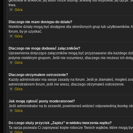
głosował w ankiecie, jej autor może usunąć ankietę lub edytować jej opcje. 
trwa.
Góra
Dlaczego nie mam dostępu do działu?
Niektóre działy mogą być dostępne dla określonych grup lub użytkowników. A
forum, by je uzyskać.
Góra
Dlaczego nie mogę dodawać załączników?
Uprawnienia dotyczące załączników mogą być przyznawane dla każdego działu,
jedynie niektórym grupom. Jeśli nie rozumiesz, dlaczego nie możesz ich dołąc
Góra
Dlaczego otrzymałem ostrzeżenie?
Każdy administrator ma swoje zasady na forum. Jeśli je złamałeś, mogłeś zos
administratorem forum, jeśli nie wiesz, dlaczego otrzymałeś ostrzeżenie.
Góra
Jak mogę zgłosić posty moderatorowi?
Jeśli administrator na to zezwolił, powinieneś widzieć odpowiednią ikonkę ob
Góra
Do czego służy przycisk „Zapisz” w widoku tworzenia wątku?
Ta opcja pozwala Ci zapisywać kopie robocze Twoich wątków, które mogą być
Góra