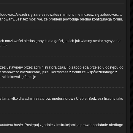
logować. A jeżeli się zarejestrowałeś i mimo to nie możesz się zalogować, to
zbanowany. Jest też możliwe, że problem powoduje błędna konfiguracja forum.
ch możliwości niedostępnych dla gości, takich jak własny avatar, wysyłanie
onał.
zez ustawiony przez administratora czas. To zapobiega przejęciu dostępu do
 stanowczo niezalecane, jeżeli korzystasz z forum ze współdzielonego z
r zablokował tę funkcję.
tlana tylko dla administratorów, moderatorów i Ciebie. Będziesz liczony jako
mniałem hasła
. Postępuj zgodnie z instrukcjami, a prawdopodobnie niedługo