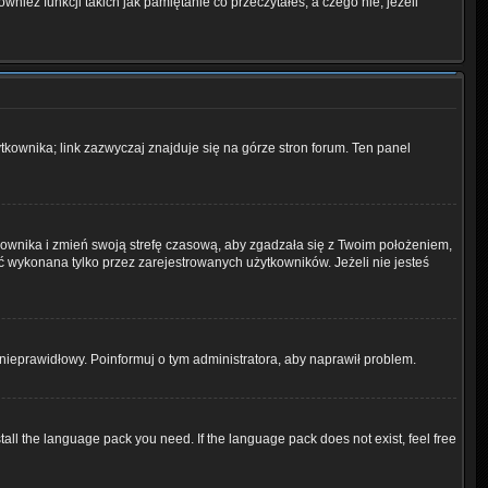
ież funkcji takich jak pamiętanie co przeczytałeś, a czego nie, jeżeli
kownika; link zazwyczaj znajduje się na górze stron forum. Ten panel
ytkownika i zmień swoją strefę czasową, aby zgadzała się z Twoim położeniem,
 wykonana tylko przez zarejestrowanych użytkowników. Jeżeli nie jesteś
t nieprawidłowy. Poinformuj o tym administratora, aby naprawił problem.
tall the language pack you need. If the language pack does not exist, feel free