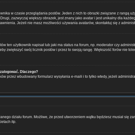
ownika w czasie przeglądania postów. Jeden z nich to obrazki związane z rangą u
m. Drugi, zazwyczaj większy obrazek, jest znany jako avatar i jest unikalny dla k
rawnienia. Jeżeli nie masz możliwości używania avatarów, skontaktuj się z adminis
w ten użytkownik napisał lub jaki ma status na forum, np. moderator czy administ
eby zwiększyć swój licznik postów i przez to swoją rangę. Większość forów nie toler
 zalogować. Dlaczego?
ów przez wbudowany formularz wysyłania e-maili i to tylko wtedy, jeżeli administ
branego działu forum. Możliwe, że przed utworzeniem wątku będziesz musiał się za
etach itp.