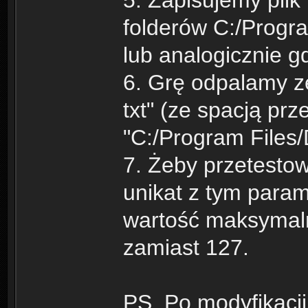
5. Zapisujemy plik
folderów C:/Progra
lub analogicznie 
6. Grę odpalamy ze
txt" (ze spacją prz
"C:/Program Files/Di
7. Żeby przetesto
unikat z tym param
wartość maksymal
zamiast 127.
PS. Po modyfikacji