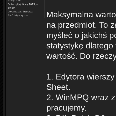
Posty:
294
Dołączył(a):
9 sty 2015, o
15:19
Maksymalna warto
Lokalizacja:
Trzebież
Płeć:
Mężczyzna
na przedmiot. To z
myśleć o jakichś p
statystykę dlatego
wartość. Do rzeczy
1. Edytora wierszy
Sheet.
2. WinMPQ wraz z l
pracujemy.