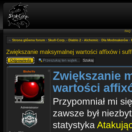
FAQ
Strona główna forum
‹
Skull-Corp. - Diablo 2 - Alchemic
‹
Dla Modmakerów
‹
Zwiększanie maksymalnej wartości affixów i suf
Odpowiedz
Zwiększanie 
BishoYo
wartości affix
Przypomniał mi się
Administrator
zawsze był niezby
statystyka
Atakują