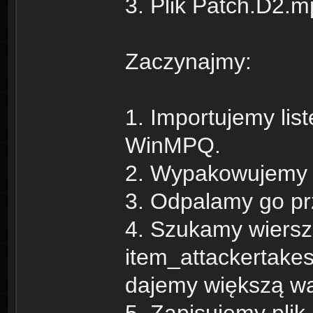
3. Plik Patch.D2.
Zaczynajmy:
1. Importujemy lis
WinMPQ.
2. Wypakowujemy p
3. Odpalamy go pr
4. Szukamy wiersz
item_attackertake
dajemy większą wa