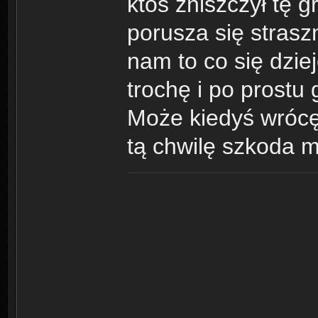
ktoś zniszczył tę g
porusza się strasz
nam to co się dzie
trochę i po prostu 
Może kiedyś wrócę 
tą chwilę szkoda mi