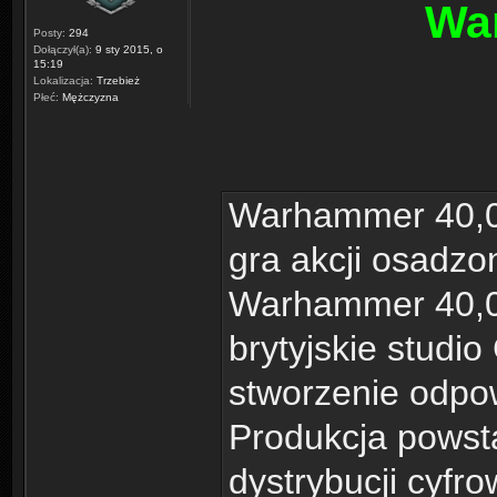
Wa
Posty:
294
Dołączył(a):
9 sty 2015, o
15:19
Lokalizacja:
Trzebież
Płeć:
Mężczyzna
Warhammer 40,00
gra akcji osadzo
Warhammer 40,0
brytyjskie studi
stworzenie odpow
Produkcja powst
dystrybucji cyfro