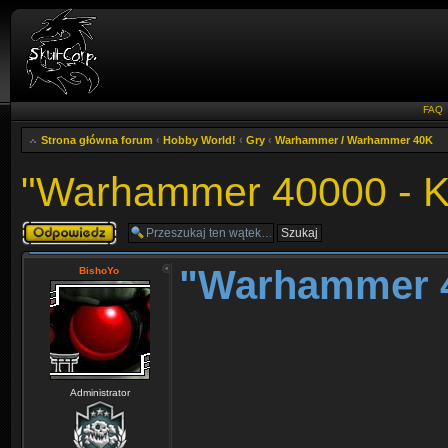
FAQ
Strona główna forum
‹
Hobby World!
‹
Gry
‹
Warhammer / Warhammer 40K
"Warhammer 40000 - Ki
Odpowiedz
"Warhammer 40
BishoYo
Administrator